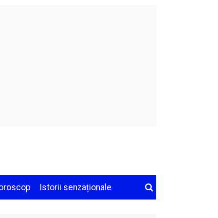
oroscop
Istorii senzaționale