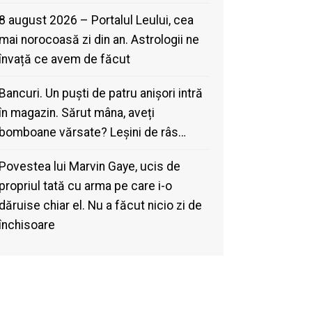
8 august 2026 – Portalul Leului, cea
mai norocoasă zi din an. Astrologii ne
învață ce avem de făcut
Bancuri. Un puști de patru anișori intră
în magazin. Sărut mâna, aveți
bomboane vărsate? Leșini de râs…
Povestea lui Marvin Gaye, ucis de
propriul tată cu arma pe care i-o
dăruise chiar el. Nu a făcut nicio zi de
închisoare