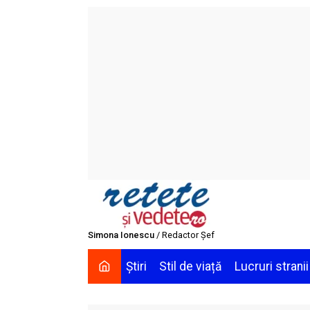
Skip
to
content
Simona Ionescu
/ Redactor Șef
Știri
Stil de viață
Lucruri stranii