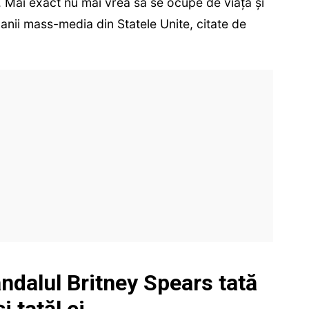
ni. Mai exact nu mai vrea să se ocupe de viața și
anii mass-media din Statele Unite, citate de
ndalul Britney Spears tată
i tatăl ei