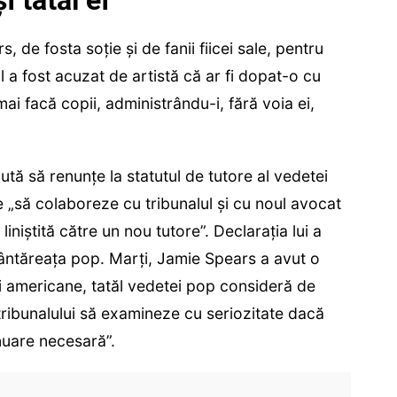
, de fosta soție și de fanii fiicei sale, pentru
El a fost acuzat de artistă că ar fi dopat-o cu
ai facă copii, administrându-i, fără voia ei,
ută să renunţe la statutul de tutore al vedetei
e „să colaboreze cu tribunalul şi cu noul avocat
 liniştită către un nou tutore”. Declaraţia lui a
ântăreaţa pop. Marți, Jamie Spears a avut o
sei americane, tatăl vedetei pop consideră de
 tribunalului să examineze cu seriozitate dacă
nuare necesară”.