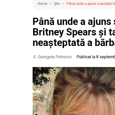
Home
Știri
Până unde a ajuns scandalul di
Până unde a ajuns 
Britney Spears și t
neașteptată a bărb
Georgeta Petrovici
Publicat la 8 septemb