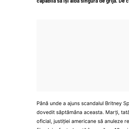
capabilă să își aibă singură de grijă. De c
Până unde a ajuns scandalul Britney Sp
dovedit săptămâna aceasta. Marți, tată
oficial, justiţiei americane să anuleze 