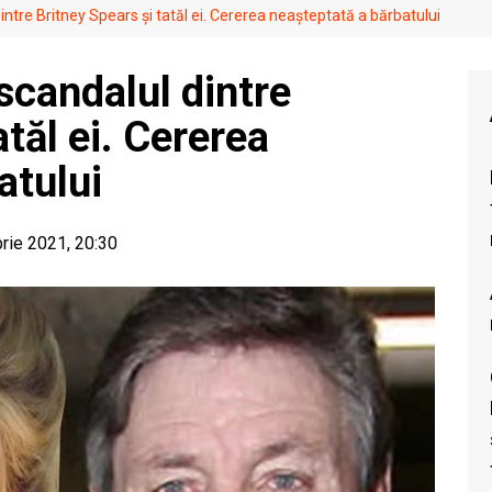
ntre Britney Spears și tatăl ei. Cererea neașteptată a bărbatului
scandalul dintre
atăl ei. Cererea
atului
rie 2021, 20:30