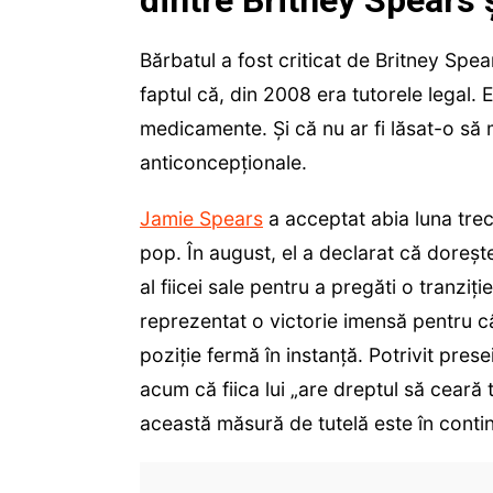
Bărbatul a fost criticat de Britney Spears
faptul că, din 2008 era tutorele legal. 
medicamente. Și că nu ar fi lăsat-o să m
anticoncepționale.
Jamie Spears
a acceptat abia luna trec
pop. În august, el a declarat că doreşt
al fiicei sale pentru a pregăti o tranziţie
reprezentat o victorie imensă pentru c
poziție fermă în instanță. Potrivit pre
acum că fiica lui „are dreptul să ceară
această măsură de tutelă este în conti