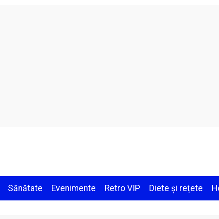
Sănătate
Evenimente
Retro VIP
Diete și rețete
H