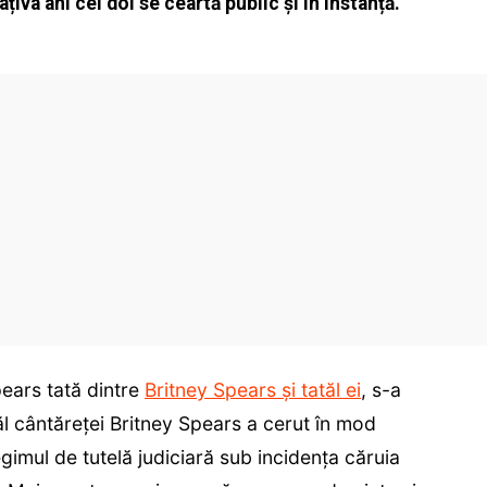
âțiva ani cei doi se ceartă public și în instanță.
ears tată dintre
Britney Spears și tatăl ei
, s-a
l cântăreţei Britney Spears a cerut în mod
regimul de tutelă judiciară sub incidenţa căruia