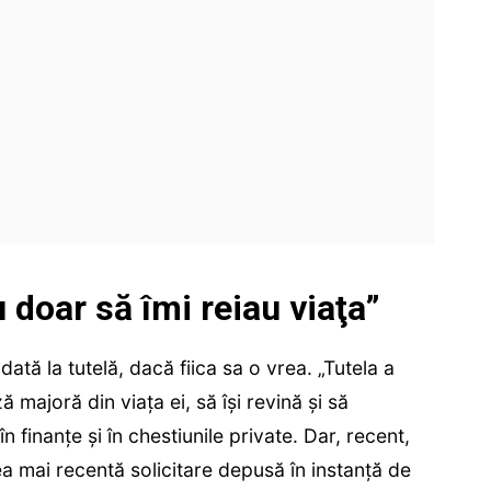
 doar să îmi reiau viaţa”
ată la tutelă, dacă fiica sa o vrea. „Tutela a
 majoră din viaţa ei, să îşi revină şi să
n finanţe şi în chestiunile private. Dar, recent,
ea mai recentă solicitare depusă în instanţă de