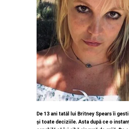
De 13 ani tatăl lui Britney Spears îi ges
și toate deciziile. Asta după ce o instanț