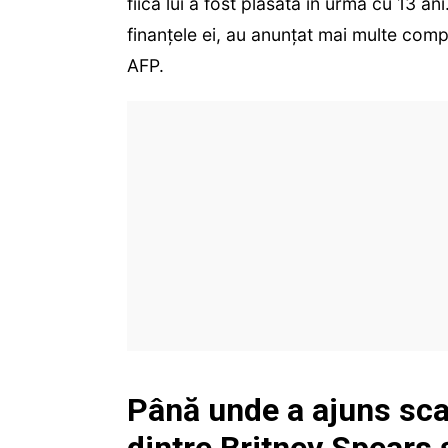
fiica lui a fost plasată în urmă cu 13 a
finanțele ei, au anunţat mai multe comp
AFP.
Până unde a ajuns sca
dintre Britney Spears ș