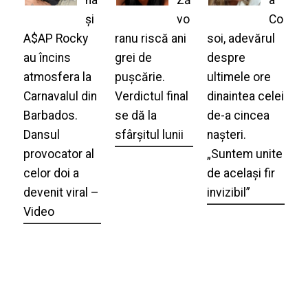
și
vo
Co
A$AP Rocky
ranu riscă ani
soi, adevărul
au încins
grei de
despre
atmosfera la
pușcărie.
ultimele ore
Carnavalul din
Verdictul final
dinaintea celei
Barbados.
se dă la
de-a cincea
Dansul
sfârșitul lunii
nașteri.
provocator al
„Suntem unite
celor doi a
de același fir
devenit viral –
invizibil”
Video