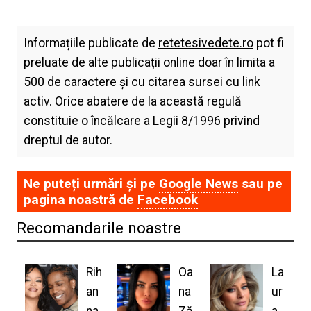
Informațiile publicate de
retetesivedete.ro
pot fi
preluate de alte publicații online doar în limita a
500 de caractere și cu citarea sursei cu link
activ. Orice abatere de la această regulă
constituie o încălcare a Legii 8/1996 privind
dreptul de autor.
Ne puteți urmări și pe
Google News
sau pe
pagina noastră de
Facebook
Recomandarile noastre
Rih
Oa
La
an
na
ur
na
Ză
a