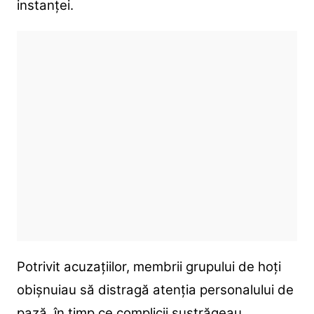
instanței.
Potrivit acuzațiilor, membrii grupului de hoți
obișnuiau să distragă atenția personalului de
pază, în timp ce complicii sustrăgeau