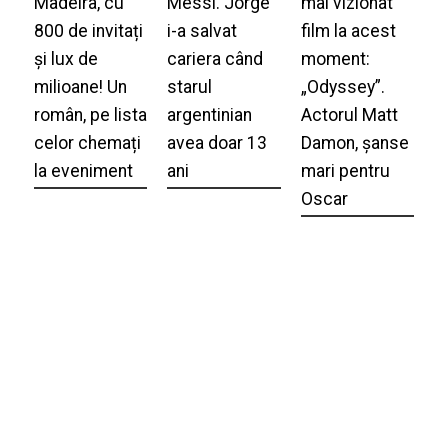
Madeira, cu
Messi. Jorge
mai vizionat
800 de invitați
i-a salvat
film la acest
și lux de
cariera când
moment:
milioane! Un
starul
„Odyssey”.
român, pe lista
argentinian
Actorul Matt
celor chemați
avea doar 13
Damon, șanse
la eveniment
ani
mari pentru
Oscar