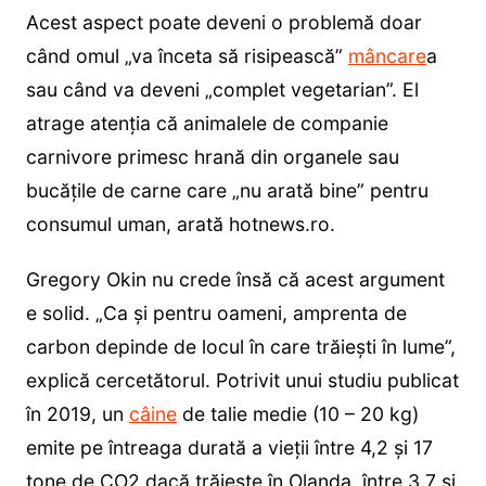
Acest aspect poate deveni o problemă doar
când omul „va înceta să risipească”
mâncare
a
sau când va deveni „complet vegetarian”. El
atrage atenția că animalele de companie
carnivore primesc hrană din organele sau
bucățile de carne care „nu arată bine” pentru
consumul uman, arată hotnews.ro.
Gregory Okin nu crede însă că acest argument
e solid. „Ca și pentru oameni, amprenta de
carbon depinde de locul în care trăiești în lume”,
explică cercetătorul. Potrivit unui studiu publicat
în 2019, un
câine
de talie medie (10 – 20 kg)
emite pe întreaga durată a vieții între 4,2 și 17
tone de CO2 dacă trăiește în Olanda, între 3,7 și