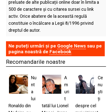
preluate de alte publicații online doar în limita a
500 de caractere și cu citarea sursei cu link
activ. Orice abatere de la această regulă
constituie o încălcare a Legii 8/1996 privind
dreptul de autor.
Ne puteți urmări și pe
Google News
sau pe
pagina noastră de
Facebook
Recomandarile noastre
Nu
A
Ce
nt
m
nu
a
uri
ști
lui
t
ți
Ronaldo din
tatăl lui Lionel
despre cel