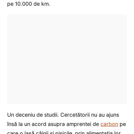
pe 10.000 de km.
Un deceniu de studii. Cercetătorii nu au ajuns
însă la un acord asupra amprentei de
carbon
pe
care o lasă câinii și pisicile, prin alimentația lor.