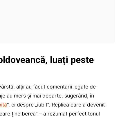
oldoveancă, luați peste
vârstă, alții au făcut comentarii legate de
saje au mers și mai departe, sugerând, în
bită
”, ci despre „iubit”. Replica care a devenit
 care ține berea” – a rezumat perfect tonul