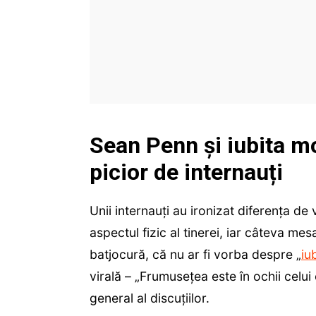
Sean Penn și iubita m
picior de internauți
Unii internauți au ironizat diferența de 
aspectul fizic al tinerei, iar câteva me
batjocură, că nu ar fi vorba despre „
iu
virală – „Frumusețea este în ochii celui
general al discuțiilor.