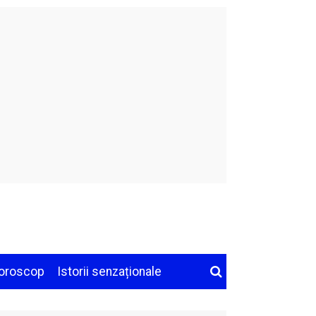
oroscop
Istorii senzaționale