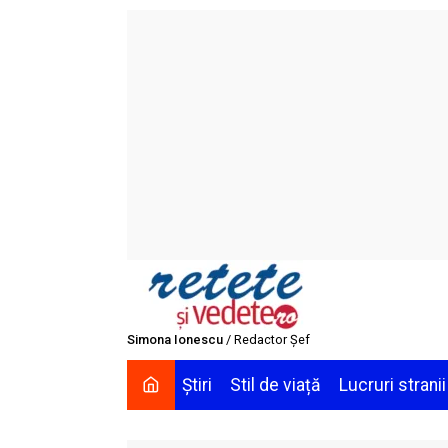
Skip
to
content
Simona Ionescu
/ Redactor Șef
Știri
Stil de viață
Lucruri stranii