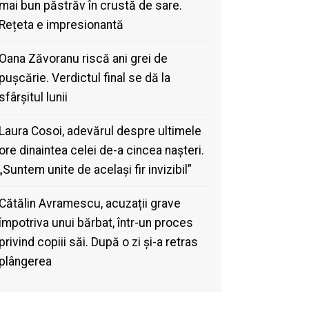
mai bun păstrăv în crustă de sare.
Rețeta e impresionantă
Oana Zăvoranu riscă ani grei de
pușcărie. Verdictul final se dă la
sfârșitul lunii
Laura Cosoi, adevărul despre ultimele
ore dinaintea celei de-a cincea nașteri.
„Suntem unite de același fir invizibil”
Cătălin Avramescu, acuzații grave
împotriva unui bărbat, într-un proces
privind copiii săi. După o zi și-a retras
plângerea