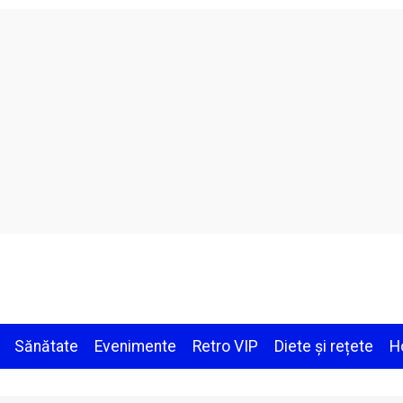
Sănătate
Evenimente
Retro VIP
Diete și rețete
H