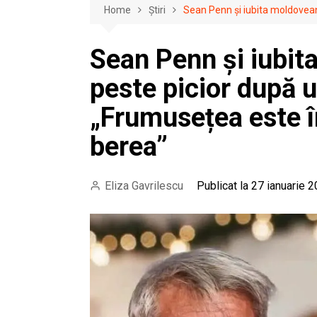
Home
Știri
Sean Penn și iubita moldoveanc
Sean Penn și iubit
peste picior după u
„Frumusețea este în
berea”
Eliza Gavrilescu
Publicat la 27 ianuarie 