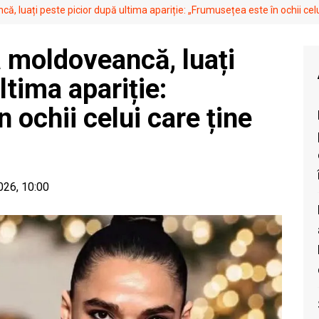
ă, luați peste picior după ultima apariție: „Frumusețea este în ochii celu
a moldoveancă, luați
ltima apariție:
 ochii celui care ține
2026, 10:00