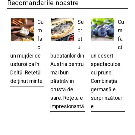
Recomandarile noastre
Cu
Se
Cu
m
cr
m
fa
et
fa
ci
ul
ci
un mujdei de
bucătarilor din
un desert
usturoi ca în
Austria pentru
spectaculos
Deltă. Rețetă
mai bun
cu prune.
de ținut minte
păstrăv în
Combinația
crustă de
germană e
sare. Rețeta e
surprinzătoar
impresionantă
e