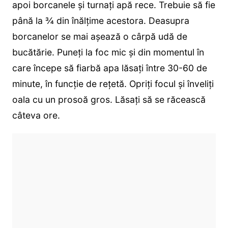
apoi borcanele și turnați apă rece. Trebuie să fie
până la ¾ din înălțime acestora. Deasupra
borcanelor se mai așează o cârpă udă de
bucătărie. Puneți la foc mic și din momentul în
care începe să fiarbă apa lăsați între 30-60 de
minute, în funcție de rețetă. Opriți focul și înveliți
oala cu un prosoă gros. Lăsați să se răcească
câteva ore.