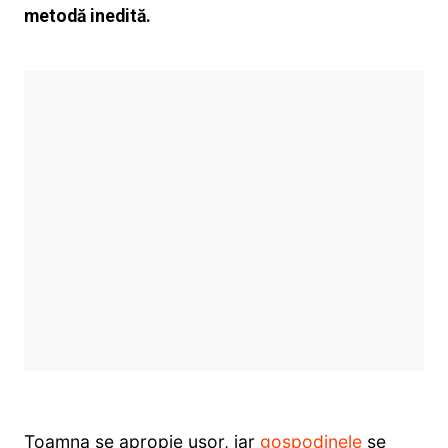
metodă inedită.
Toamna se apropie ușor, iar
gospodinele
se