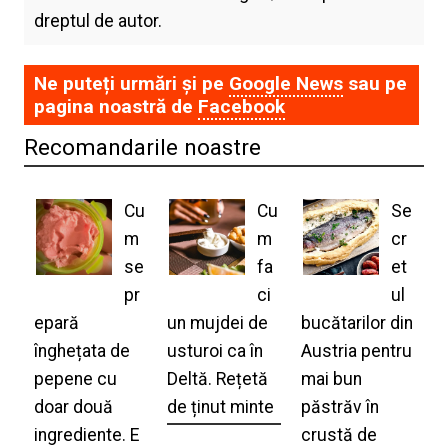
dreptul de autor.
Ne puteți urmări și pe
Google News
sau pe
pagina noastră de
Facebook
Recomandarile noastre
Cu
Cu
Se
m
m
cr
se
fa
et
pr
ci
ul
epară
un mujdei de
bucătarilor din
înghețata de
usturoi ca în
Austria pentru
pepene cu
Deltă. Rețetă
mai bun
doar două
de ținut minte
păstrăv în
ingrediente. E
crustă de