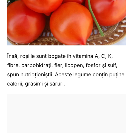
Însă, roşiile sunt bogate în vitamina A, C, K,
fibre, carbohidraţi, fier, licopen, fosfor şi sulf,
spun nutrioționiștii. Aceste legume conţin puţine
calorii, grăsimi şi săruri.