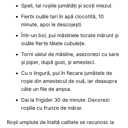
Speli, tai roşiile jumătăţi şi scoţi miezul.
Fierbi ouăle tari în apă clocotită, 10
minute, apoi le descojeşti.
Într-un bol, pui măslinele tocate mărunt şi
ouăle fierte tăiate cubuleţe.
Torni uleiul de măsline, asezonezi cu sare
şi piper, după gust, şi amesteci.
Cu o lingură, pui în fiecare jumătate de
roşie din amestecul de ouă, iar deasupra
câte un file de anşoa.
Dai la frigider 30 de minute. Decorezi
roşiile cu frunze de mărar.
Roșii umplute de înaltă calitate se recunosc la