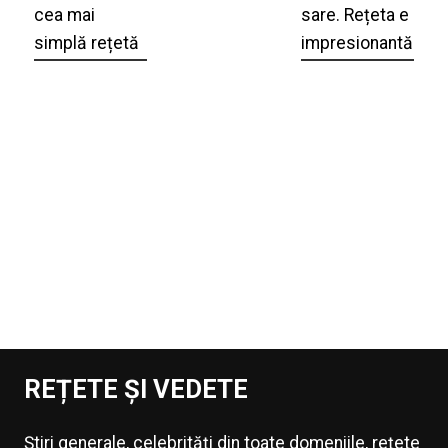
cea mai
sare. Rețeta e
simplă rețetă
impresionantă
REȚETE ȘI VEDETE
Știri generale, celebrități din toate domeniile, rețete