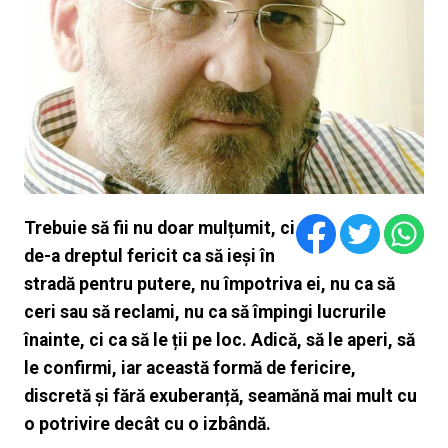
Trebuie să fii nu doar mulțumit, ci
de-a dreptul fericit ca să ieși în
stradă pentru putere, nu împotriva ei, nu ca să
ceri sau să reclami, nu ca să împingi lucrurile
înainte, ci ca să le ții pe loc. Adică, să le aperi, să
le confirmi, iar această formă de fericire,
discretă și fără exuberanță, seamănă mai mult cu
o potrivire decât cu o izbândă.