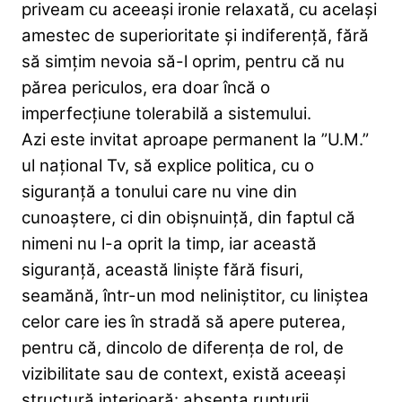
priveam cu aceeași ironie relaxată, cu același
amestec de superioritate și indiferență, fără
să simțim nevoia să-l oprim, pentru că nu
părea periculos, era doar încă o
imperfecțiune tolerabilă a sistemului.
Azi este invitat aproape permanent la ”U.M.”
ul național Tv, să explice politica, cu o
siguranță a tonului care nu vine din
cunoaștere, ci din obișnuință, din faptul că
nimeni nu l-a oprit la timp, iar această
siguranță, această liniște fără fisuri,
seamănă, într-un mod neliniștitor, cu liniștea
celor care ies în stradă să apere puterea,
pentru că, dincolo de diferența de rol, de
vizibilitate sau de context, există aceeași
structură interioară: absența rupturii.