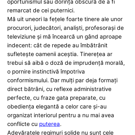
oportunismul sau dorința obscură de a fi
remarcat de cei puternici.
Mă uit uneori la fețele foarte tinere ale unor
procurori, judecători, analiști, profesorași de
televiziune și mă încearcă un gând aproape
indecent: cât de repede au îmbătrânit
sufletește oamenii aceștia. Tinerețea ar
trebui să aibă o doză de imprudență morală,
o pornire instinctivă împotriva
conformismului. Dar mulți par deja formați
direct bătrâni, cu reflexe administrative
perfecte, cu fraze gata preparate, cu
obediența elegantă a celor care și-au
organizat interiorul pentru a nu mai avea
conflicte cu
puterea
.
Adevăratele regimuri solide nu sunt cele