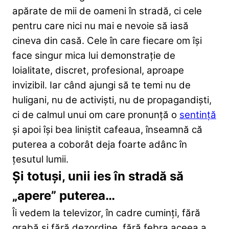
apărate de mii de oameni în stradă, ci cele
pentru care nici nu mai e nevoie să iasă
cineva din casă. Cele în care fiecare om își
face singur mica lui demonstrație de
loialitate, discret, profesional, aproape
invizibil. Iar când ajungi să te temi nu de
huligani, nu de activiști, nu de propagandiști,
ci de calmul unui om care pronunță o
sentință
și apoi își bea liniștit cafeaua, înseamnă că
puterea a coborât deja foarte adânc în
țesutul lumii.
Și totuși, unii ies în stradă să
„apere” puterea…
Îi vedem la televizor, în cadre cuminți, fără
grabă și fără dezordine, fără febra aceea a