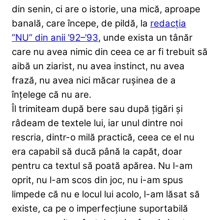
din senin, ci are o istorie, una mică, aproape
banală, care începe, de pildă, la
redacția
”NU” din anii ’92–’93
, unde exista un tânăr
care nu avea nimic din ceea ce ar fi trebuit să
aibă un ziarist, nu avea instinct, nu avea
frază, nu avea nici măcar rușinea de a
înțelege că nu are.
Îl trimiteam după bere sau după țigări și
râdeam de textele lui, iar unul dintre noi
rescria, dintr-o milă practică, ceea ce el nu
era capabil să ducă până la capăt, doar
pentru ca textul să poată apărea. Nu l-am
oprit, nu l-am scos din joc, nu i-am spus
limpede că nu e locul lui acolo, l-am lăsat să
existe, ca pe o imperfecțiune suportabilă