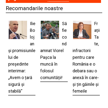
Recomandarile noastre
Ilie
Să
Fr
Bo
fie
ații
loj
co
Ta
an
nd
te,
și promisiunile
amnat Viorel
infractorii
lui de
Pașca la
pentru care
președinte
muncă în
România e o
interimar:
folosul
debara sau o
„Avem o țară
comunității!
anexă în care-
sigură și
și țin găinile și
stabilă”
femeile