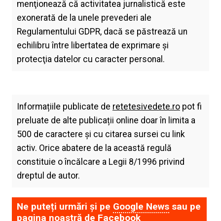
menţionează că activitatea jurnalistică este
exonerată de la unele prevederi ale
Regulamentului GDPR, dacă se păstrează un
echilibru între libertatea de exprimare şi
protecţia datelor cu caracter personal.
Informațiile publicate de
retetesivedete.ro
pot fi
preluate de alte publicații online doar în limita a
500 de caractere și cu citarea sursei cu link
activ. Orice abatere de la această regulă
constituie o încălcare a Legii 8/1996 privind
dreptul de autor.
Ne puteți urmări și pe
Google News
sau pe
pagina noastră de
Facebook