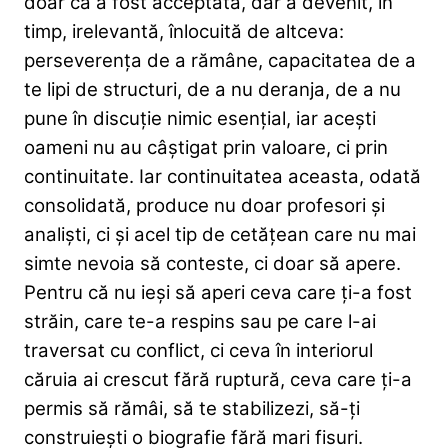
doar că a fost acceptată, dar a devenit, în
timp, irelevantă, înlocuită de altceva:
perseverența de a rămâne, capacitatea de a
te lipi de structuri, de a nu deranja, de a nu
pune în discuție nimic esențial, iar acești
oameni nu au câștigat prin valoare, ci prin
continuitate. Iar continuitatea aceasta, odată
consolidată, produce nu doar profesori și
analiști, ci și acel tip de cetățean care nu mai
simte nevoia să conteste, ci doar să apere.
Pentru că nu ieși să aperi ceva care ți-a fost
străin, care te-a respins sau pe care l-ai
traversat cu conflict, ci ceva în interiorul
căruia ai crescut fără ruptură, ceva care ți-a
permis să rămâi, să te stabilizezi, să-ți
construiești o biografie fără mari fisuri.