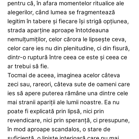
pentru că, în afara momentelor ritualice ale
alegerilor, când lumea se fragmentează
legitim în tabere și fiecare își strigă opțiunea,
strada aparține aproape întotdeauna
nemulțumiților, celor cărora le lipsește ceva,
celor care ies nu din plenitudine, ci din fisură,
dintr-o ruptură între ceea ce este și ceea ce
ar trebui să fie.
Tocmai de aceea, imaginea acelor câteva
zeci sau, rareori, câteva sute de oameni care
ies să apere puterea rămâne una dintre cele
mai stranii apariții ale lumii noastre. Ea nu
poate fi explicată prin lipsă, nici prin
revendicare, nici prin speranță, ci presupune,
în mod aproape scandalos, o stare de
suficiență, o liniște interioară care nu mai