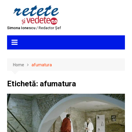
Skip
to
content
Simona Ionescu
/ Redactor Șef
Home
afumatura
Etichetă:
afumatura