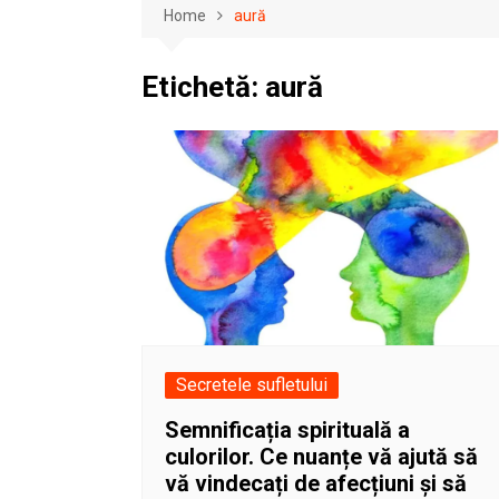
Home
aură
Etichetă:
aură
Secretele sufletului
Semnificația spirituală a
culorilor. Ce nuanțe vă ajută să
vă vindecați de afecțiuni și să