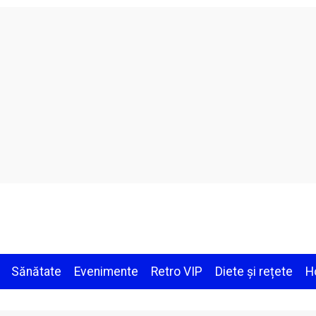
Sănătate
Evenimente
Retro VIP
Diete și rețete
H