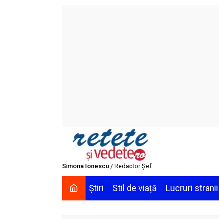
Skip
to
content
Simona Ionescu
/ Redactor Șef
Știri
Stil de viață
Lucruri stranii