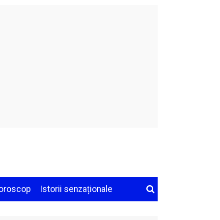
oroscop
Istorii senzaționale