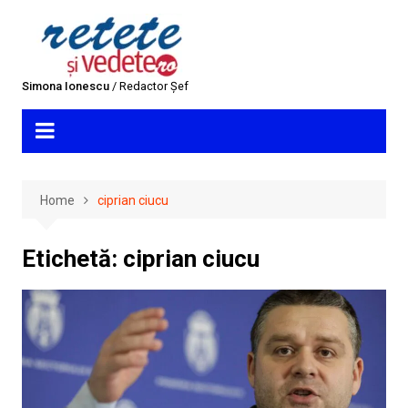
Skip
to
content
Simona Ionescu
/ Redactor Șef
Home
ciprian ciucu
Etichetă:
ciprian ciucu