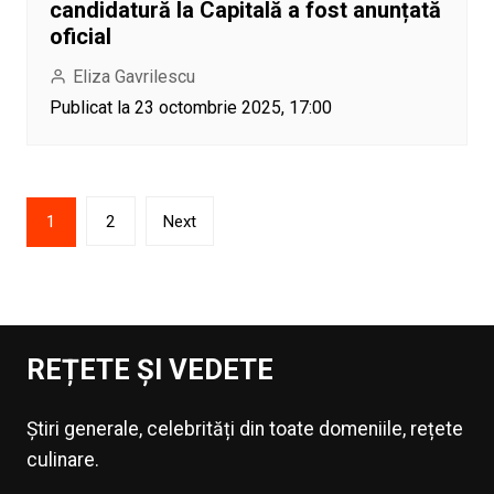
candidatură la Capitală a fost anunțată
oficial
Eliza Gavrilescu
Publicat la 23 octombrie 2025, 17:00
Paginație
1
2
Next
articole
REȚETE ȘI VEDETE
Știri generale, celebrități din toate domeniile, rețete
culinare.