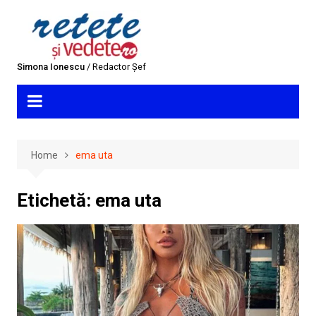
Skip
to
content
Simona Ionescu
/ Redactor Șef
Home
ema uta
Etichetă:
ema uta