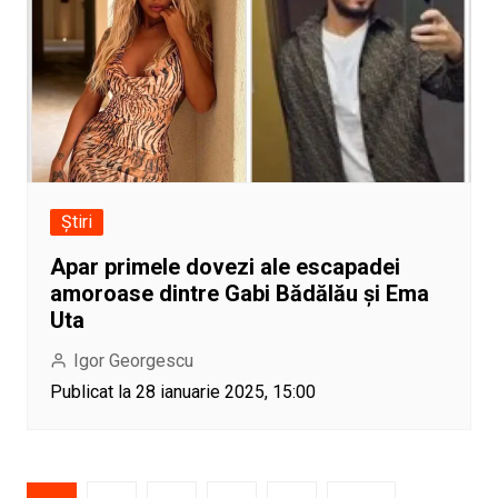
Știri
Apar primele dovezi ale escapadei
amoroase dintre Gabi Bădălău și Ema
Uta
Igor Georgescu
Publicat la 28 ianuarie 2025, 15:00
Paginație