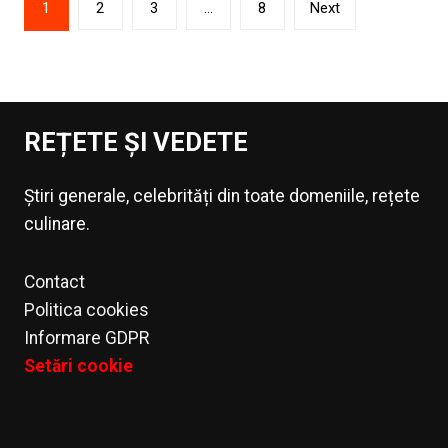
1
2
3
…
8
Next
articole
REȚETE ȘI VEDETE
Știri generale, celebrități din toate domeniile, rețete
culinare.
Contact
Politica cookies
Informare GDPR
Setări cookie