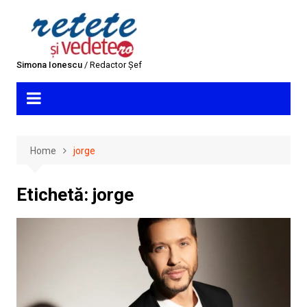
Skip
to
content
Simona Ionescu
/ Redactor Șef
Home
jorge
Etichetă:
jorge