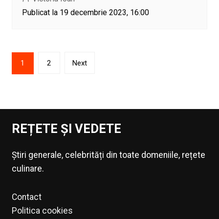
Publicat la 19 decembrie 2023, 16:00
Paginație
1
2
Next
articole
REȚETE ȘI VEDETE
Știri generale, celebrități din toate domeniile, rețete
culinare.
Contact
Politica cookies