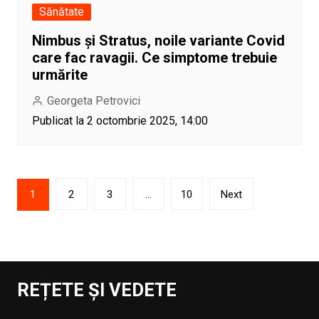
Sănătate
Nimbus și Stratus, noile variante Covid
care fac ravagii. Ce simptome trebuie
urmărite
Georgeta Petrovici
Publicat la 2 octombrie 2025, 14:00
Paginație
1
2
3
…
10
Next
articole
REȚETE ȘI VEDETE