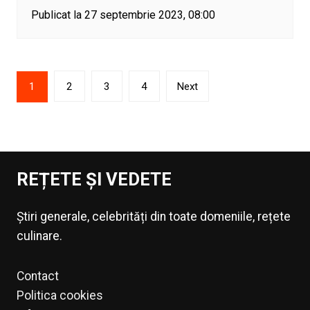
Publicat la 27 septembrie 2023, 08:00
Paginație
1
2
3
4
Next
articole
REȚETE ȘI VEDETE
Știri generale, celebrități din toate domeniile, rețete
culinare.
Contact
Politica cookies