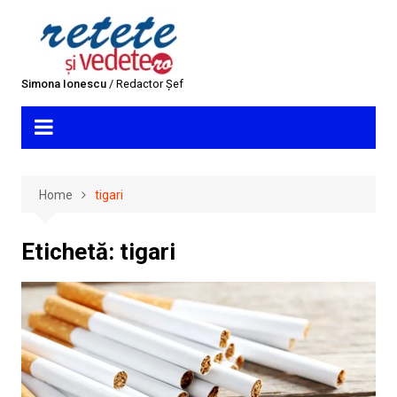
Skip
to
content
Simona Ionescu
/ Redactor Șef
Home
tigari
Etichetă:
tigari