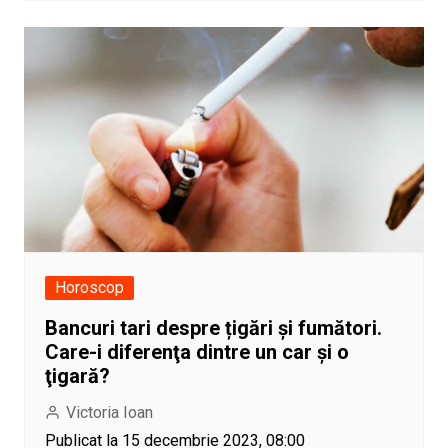
Horoscop
Bancuri tari despre țigări și fumători.
Care-i diferenţa dintre un car şi o
ţigară?
Victoria Ioan
Publicat la 15 decembrie 2023, 08:00