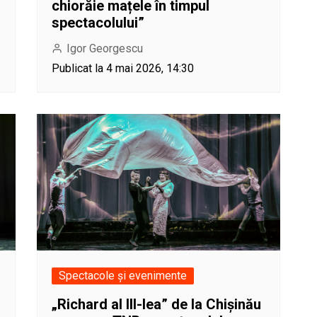
chiorăie mațele în timpul
spectacolului”
Igor Georgescu
Publicat la 4 mai 2026, 14:30
Spectacole și evenimente
„Richard al III-lea” de la Chișinău