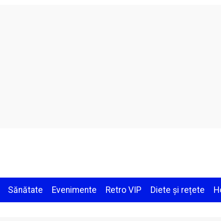
Sănătate
Evenimente
Retro VIP
Diete și rețete
H