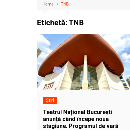
Home
TNB
Etichetă:
TNB
Știri
Teatrul Național București
anunță când începe noua
stagiune. Programul de vară