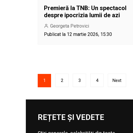
Premieră la TNB: Un spectacol
despre ipocrizia lumii de azi
Georgeta Petrovici
Publicat la 12 martie 2026, 15:30
Paginație
1
2
3
4
Next
articole
REȚETE ȘI VEDETE