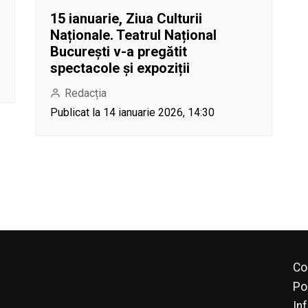
15 ianuarie, Ziua Culturii
Naționale. Teatrul Național
București v-a pregătit
spectacole și expoziții
Redacția
Publicat la 14 ianuarie 2026, 14:30
Co
Po
In