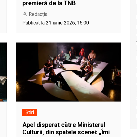
premieră de la TNB
Redacția
Publicat la 21 iunie 2026, 15:00
Știri
Apel disperat către Ministerul
Culturii, din spatele scenei: „Îmi