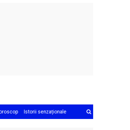
oroscop
Istorii senzaționale