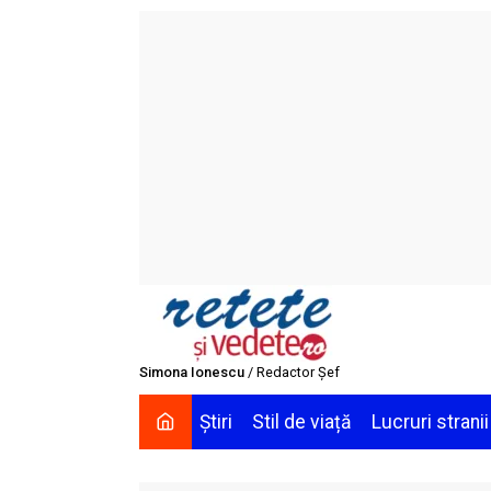
Skip
to
content
Simona Ionescu
/ Redactor Șef
Știri
Stil de viață
Lucruri stranii