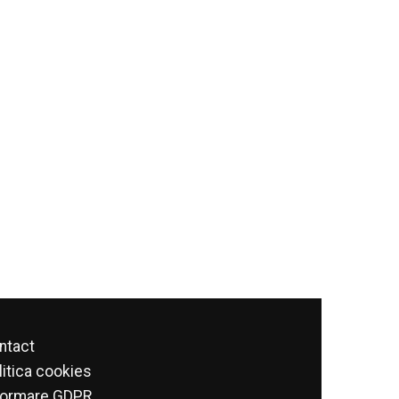
ntact
litica cookies
formare GDPR