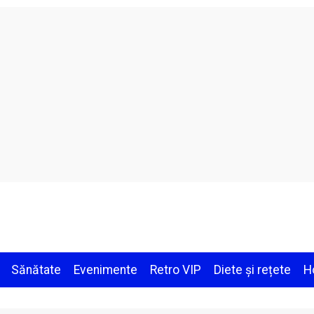
Sănătate
Evenimente
Retro VIP
Diete și rețete
H