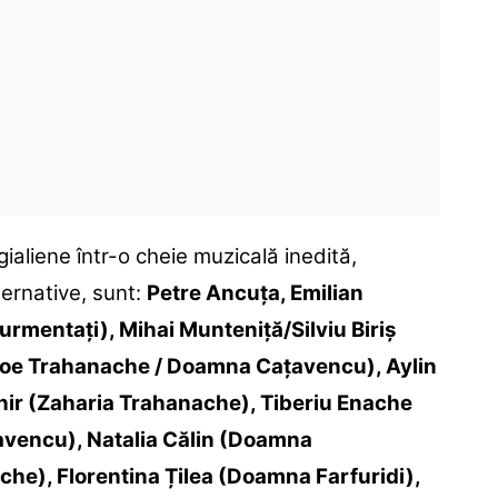
ialiene într-o cheie muzicală inedită,
ternative, sunt:
Petre Ancuța, Emilian
urmentaţi), Mihai Munteniță/Silviu Biriș
(Zoe Trahanache / Doamna Cațavencu), Aylin
chir (Zaharia Trahanache), Tiberiu Enache
avencu), Natalia Călin (Doamna
), Florentina Țilea (Doamna Farfuridi),