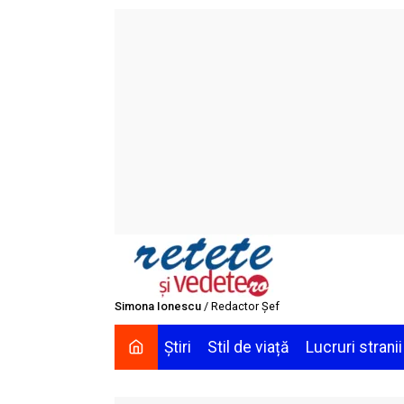
Skip
to
content
Simona Ionescu
/ Redactor Șef
Știri
Stil de viață
Lucruri stranii