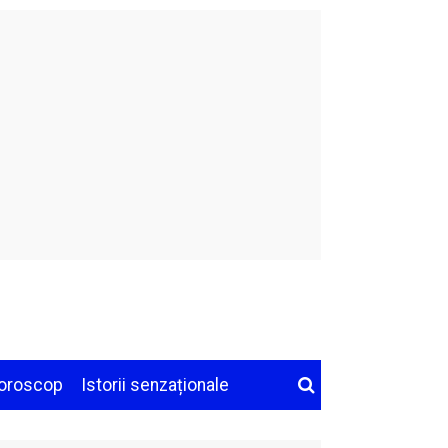
oroscop
Istorii senzaționale