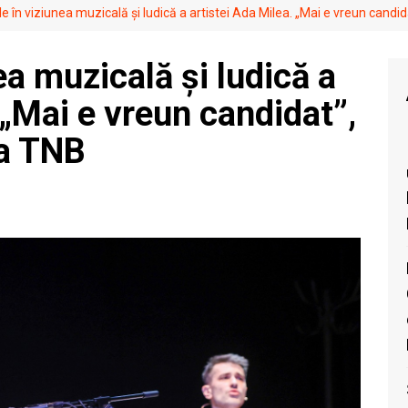
e în viziunea muzicală și ludică a artistei Ada Milea. „Mai e vreun cand
ea muzicală și ludică a
 „Mai e vreun candidat”,
la TNB