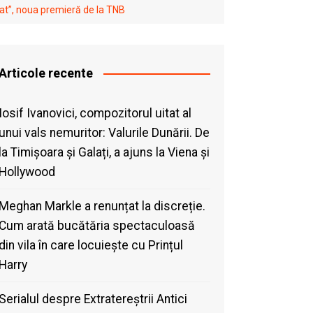
idat”, noua premieră de la TNB
Articole recente
Iosif Ivanovici, compozitorul uitat al
unui vals nemuritor: Valurile Dunării. De
la Timișoara și Galați, a ajuns la Viena și
Hollywood
Meghan Markle a renunțat la discreție.
Cum arată bucătăria spectaculoasă
din vila în care locuiește cu Prințul
Harry
Serialul despre Extratereștrii Antici