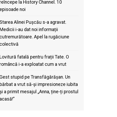
reîncepe la History Channel. 10
episoade noi
Starea Alinei Pușcău s-a agravat.
Medicii i-au dat noi informații
cutremurătoare. Apel la rugăciune
colectivă
Lovitură fatală pentru frații Tate. O
româncă i-a exploatat cum a vrut
Gest stupid pe Transfăgărășan. Un
bărbat a vrut să-și impresioneze iubita
și a primit mesajul „Anna, ține-ți prostul
acasă!”