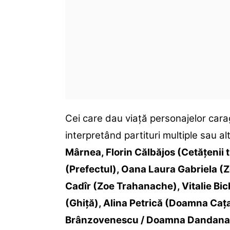
Cei care dau viață personajelor carag
interpretând partituri multiple sau al
Mârnea, Florin Călbăjos (Cetățenii t
(Prefectul), Oana Laura Gabriela 
Cadîr (Zoe Trahanache), Vitalie Bi
(Ghiță), Alina Petrică (Doamna Caț
Brânzovenescu / Doamna Dandanache