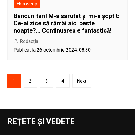
Horoscop
Bancuri tari! M-a sărutat și mi-a șoptit:
Ce-ai zice să rămâi aici peste
noapte?… Continuarea e fantastică!
Redacția
Publicat la 26 octombrie 2024, 08:30
Paginație
1
2
3
4
Next
articole
REȚETE ȘI VEDETE