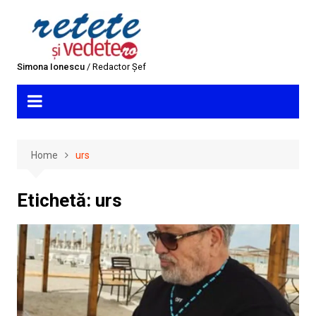
Skip
to
content
Simona Ionescu
/ Redactor Șef
Home
urs
Etichetă:
urs