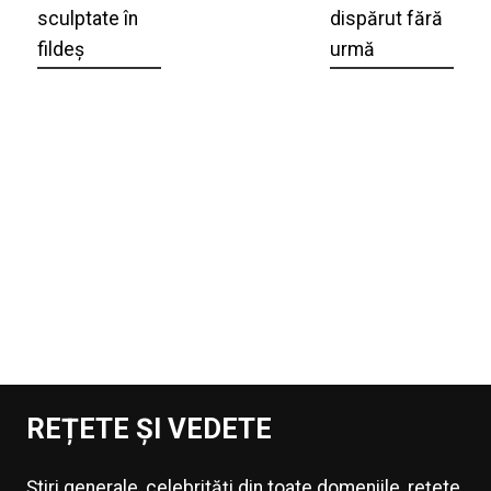
sculptate în
dispărut fără
fildeș
urmă
REȚETE ȘI VEDETE
Știri generale, celebrități din toate domeniile, rețete