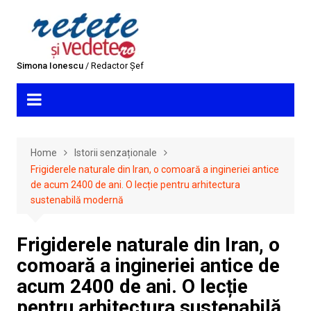
Skip
to
content
Simona Ionescu
/ Redactor Șef
Home
Istorii senzaționale
Frigiderele naturale din Iran, o comoară a ingineriei antice
de acum 2400 de ani. O lecție pentru arhitectura
sustenabilă modernă
Frigiderele naturale din Iran, o
comoară a ingineriei antice de
acum 2400 de ani. O lecție
pentru arhitectura sustenabilă