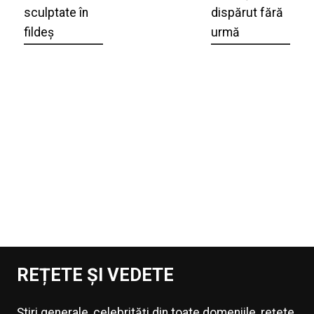
sculptate în
dispărut fără
fildeș
urmă
REȚETE ȘI VEDETE
Știri generale, celebrități din toate domeniile, rețete