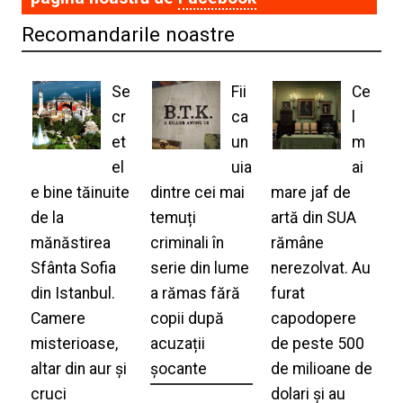
Recomandarile noastre
Se
Fii
Ce
cr
ca
l
et
un
m
el
uia
ai
e bine tăinuite
dintre cei mai
mare jaf de
de la
temuți
artă din SUA
mănăstirea
criminali în
rămâne
Sfânta Sofia
serie din lume
nerezolvat. Au
din Istanbul.
a rămas fără
furat
Camere
copii după
capodopere
misterioase,
acuzații
de peste 500
altar din aur și
șocante
de milioane de
cruci
dolari și au