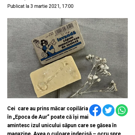
Publicat la 3 martie 2021, 17:00
Cei care au prins măcar copilăria
în „Epoca de Aur” poate că își mai
amintesc izul unicului săpun care se găsea în
magazine. Avea o culoare indecisă – ocru spre