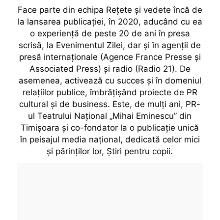
Face parte din echipa Rețete și vedete încă de
la lansarea publicației, în 2020, aducând cu ea
o experiență de peste 20 de ani în presa
scrisă, la Evenimentul Zilei, dar și în agenții de
presă internaționale (Agence France Presse și
Associated Press) și radio (Radio 21). De
asemenea, activează cu succes și în domeniul
relațiilor publice, îmbrățișând proiecte de PR
cultural și de business. Este, de mulți ani, PR-
ul Teatrului Național „Mihai Eminescu” din
Timișoara și co-fondator la o publicație unică
în peisajul media național, dedicată celor mici
și părinților lor, Știri pentru copii.