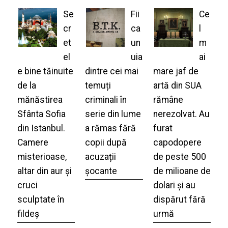
Se
Fii
Ce
cr
ca
l
et
un
m
el
uia
ai
e bine tăinuite
dintre cei mai
mare jaf de
de la
temuți
artă din SUA
mănăstirea
criminali în
rămâne
Sfânta Sofia
serie din lume
nerezolvat. Au
din Istanbul.
a rămas fără
furat
Camere
copii după
capodopere
misterioase,
acuzații
de peste 500
altar din aur și
șocante
de milioane de
cruci
dolari și au
sculptate în
dispărut fără
fildeș
urmă