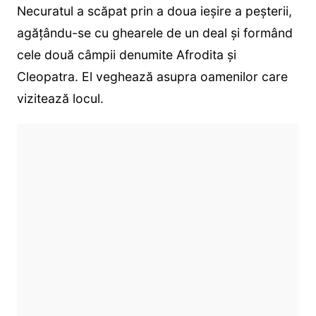
Necuratul a scăpat prin a doua ieşire a peşterii,
agăţându-se cu ghearele de un deal şi formând
cele două câmpii denumite Afrodita şi
Cleopatra. El veghează asupra oamenilor care
vizitează locul.