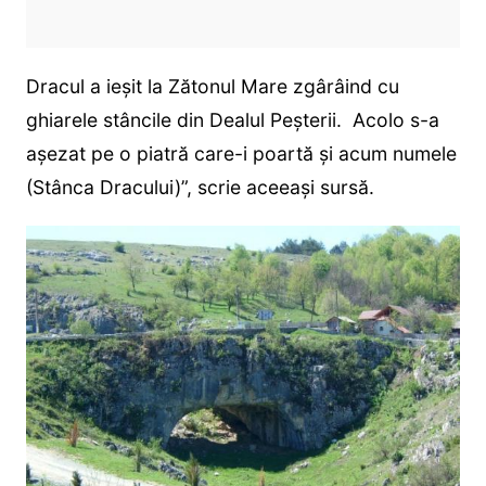
Dracul a ieşit la Zătonul Mare zgârâind cu
ghiarele stâncile din Dealul Peşterii. Acolo s-a
aşezat pe o piatră care-i poartă şi acum numele
(Stânca Dracului)”, scrie aceeași sursă.