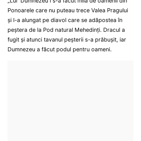
„Lui Dumnezeu i s-a făcut milă de oamenii din
Ponoarele care nu puteau trece Valea Pragului
şi l-a alungat pe diavol care se adăpostea în
peştera de la Pod natural Mehedinți. Dracul a
fugit şi atunci tavanul peşterii s-a prăbuşit, iar
Dumnezeu a făcut podul pentru oameni.