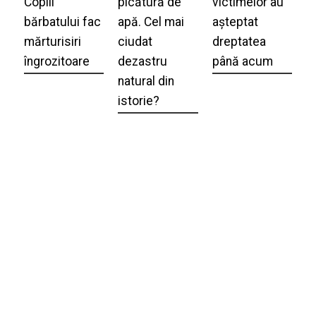
Copiii
picătură de
victimelor au
bărbatului fac
apă. Cel mai
așteptat
mărturisiri
ciudat
dreptatea
îngrozitoare
dezastru
până acum
natural din
istorie?