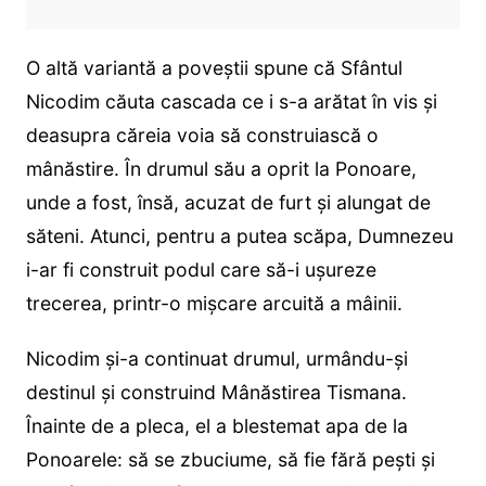
O altă variantă a poveştii spune că Sfântul
Nicodim căuta cascada ce i s-a arătat în vis şi
deasupra căreia voia să construiască o
mânăstire. În drumul său a oprit la Ponoare,
unde a fost, însă, acuzat de furt şi alungat de
săteni. Atunci, pentru a putea scăpa, Dumnezeu
i-ar fi construit podul care să-i uşureze
trecerea, printr-o mişcare arcuită a mâinii.
Nicodim şi-a continuat drumul, urmându-şi
destinul şi construind Mânăstirea Tismana.
Înainte de a pleca, el a blestemat apa de la
Ponoarele: să se zbuciume, să fie fără peşti şi