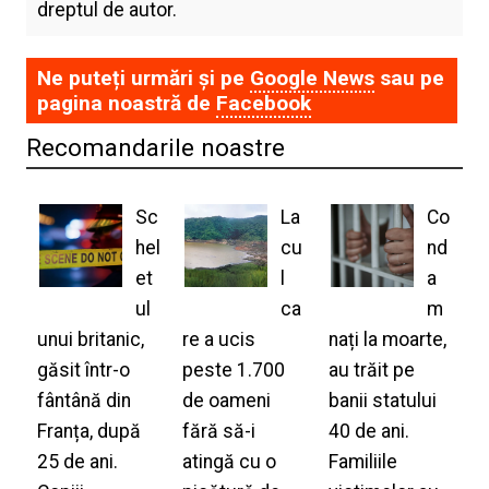
dreptul de autor.
Ne puteți urmări și pe
Google News
sau pe
pagina noastră de
Facebook
Recomandarile noastre
Sc
La
Co
hel
cu
nd
et
l
a
ul
ca
m
unui britanic,
re a ucis
nați la moarte,
găsit într-o
peste 1.700
au trăit pe
fântână din
de oameni
banii statului
Franța, după
fără să-i
40 de ani.
25 de ani.
atingă cu o
Familiile