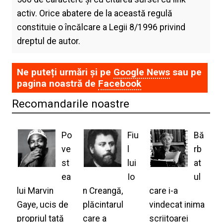
activ. Orice abatere de la această regulă
constituie o încălcare a Legii 8/1996 privind
dreptul de autor.
Ne puteți urmări și pe
Google News
sau pe
pagina noastră de
Facebook
Recomandarile noastre
Po
Fiu
Bă
ve
l
rb
st
lui
at
ea
Io
ul
lui Marvin
n Creangă,
care i-a
Gaye, ucis de
plăcintarul
vindecat inima
propriul tată
care a
scriitoarei