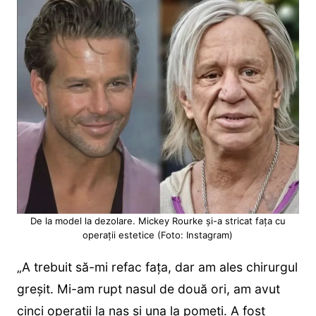
De la model la dezolare. Mickey Rourke și-a stricat fața cu
operații estetice (Foto: Instagram)
„A trebuit să-mi refac fața, dar am ales chirurgul
greșit. Mi-am rupt nasul de două ori, am avut
cinci operații la nas și una la pomeți. A fost