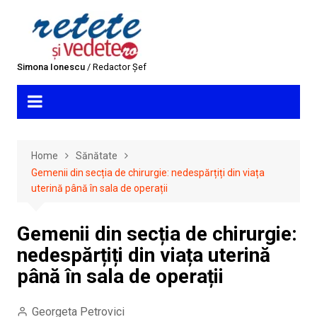
Skip
to
content
Simona Ionescu
/ Redactor Șef
Home
Sănătate
Gemenii din secția de chirurgie: nedespărțiți din viața
uterină până în sala de operații
Gemenii din secția de chirurgie:
nedespărțiți din viața uterină
până în sala de operații
Georgeta Petrovici