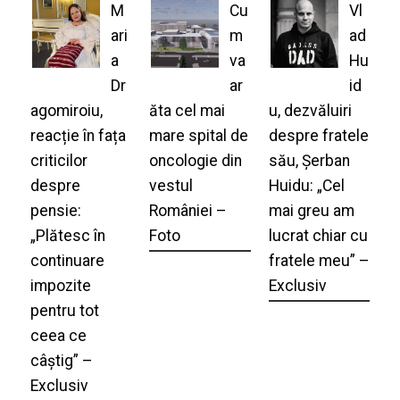
M
Cu
Vl
ari
m
ad
a
va
Hu
Dr
ar
id
agomiroiu,
ăta cel mai
u, dezvăluiri
reacție în fața
mare spital de
despre fratele
criticilor
oncologie din
său, Șerban
despre
vestul
Huidu: „Cel
pensie:
României –
mai greu am
„Plătesc în
Foto
lucrat chiar cu
continuare
fratele meu” –
impozite
Exclusiv
pentru tot
ceea ce
câștig” –
Exclusiv