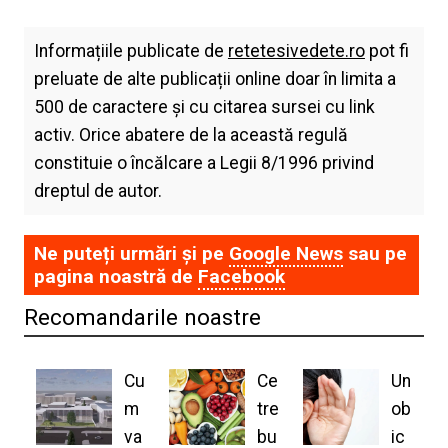
Informațiile publicate de
retetesivedete.ro
pot fi
preluate de alte publicații online doar în limita a
500 de caractere și cu citarea sursei cu link
activ. Orice abatere de la această regulă
constituie o încălcare a Legii 8/1996 privind
dreptul de autor.
Ne puteți urmări și pe
Google News
sau pe
pagina noastră de
Facebook
Recomandarile noastre
Cu
Ce
Un
m
tre
ob
va
bu
ic