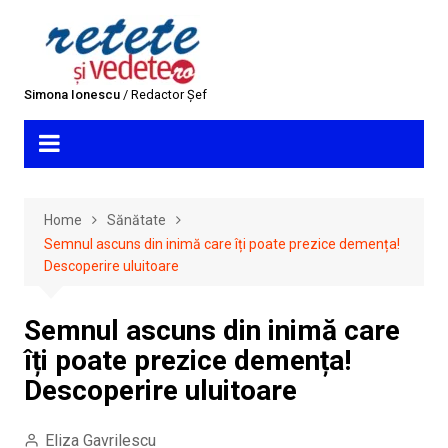
Skip
to
content
Simona Ionescu
/ Redactor Șef
Home
Sănătate
Semnul ascuns din inimă care îți poate prezice demența!
Descoperire uluitoare
Semnul ascuns din inimă care
îți poate prezice demența!
Descoperire uluitoare
Eliza Gavrilescu