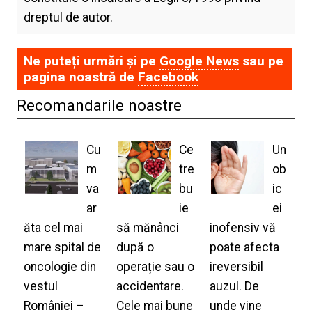
dreptul de autor.
Ne puteți urmări și pe
Google News
sau pe
pagina noastră de
Facebook
Recomandarile noastre
Cu
Ce
Un
m
tre
ob
va
bu
ic
ar
ie
ei
ăta cel mai
să mănânci
inofensiv vă
mare spital de
după o
poate afecta
oncologie din
operație sau o
ireversibil
vestul
accidentare.
auzul. De
României –
Cele mai bune
unde vine