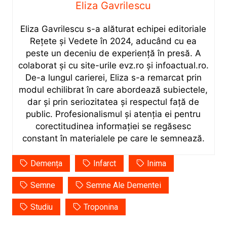
Eliza Gavrilescu
Eliza Gavrilescu s-a alăturat echipei editoriale
Rețete şi Vedete în 2024, aducând cu ea
peste un deceniu de experiență în presă. A
colaborat și cu site-urile evz.ro și infoactual.ro.
De-a lungul carierei, Eliza s-a remarcat prin
modul echilibrat în care abordează subiectele,
dar și prin seriozitatea și respectul față de
public. Profesionalismul și atenția ei pentru
corectitudinea informației se regăsesc
constant în materialele pe care le semnează.
Demența
Infarct
Inima
Semne
Semne Ale Dementei
Studiu
Troponina