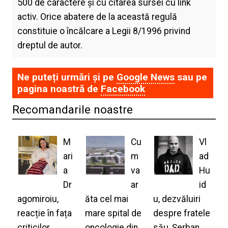
500 de caractere și cu citarea sursei cu link
activ. Orice abatere de la această regulă
constituie o încălcare a Legii 8/1996 privind
dreptul de autor.
Ne puteți urmări și pe
Google News
sau pe
pagina noastră de
Facebook
Recomandarile noastre
M
Cu
Vl
ari
m
ad
a
va
Hu
Dr
ar
id
agomiroiu,
ăta cel mai
u, dezvăluiri
reacție în fața
mare spital de
despre fratele
criticilor
oncologie din
său, Șerban