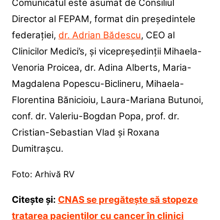
Comunicatul este asumat de Consiliul
Director al FEPAM, format din președintele
federației,
dr. Adrian Bădescu
, CEO al
Clinicilor Medici’s, și vicepreședinții Mihaela-
Venoria Proicea, dr. Adina Alberts, Maria-
Magdalena Popescu-Biclineru, Mihaela-
Florentina Bănicioiu, Laura-Mariana Butunoi,
conf. dr. Valeriu-Bogdan Popa, prof. dr.
Cristian-Sebastian Vlad și Roxana
Dumitrașcu.
Foto: Arhivă RV
Citește și:
CNAS se pregătește să stopeze
tratarea pacienților cu cancer în clinici