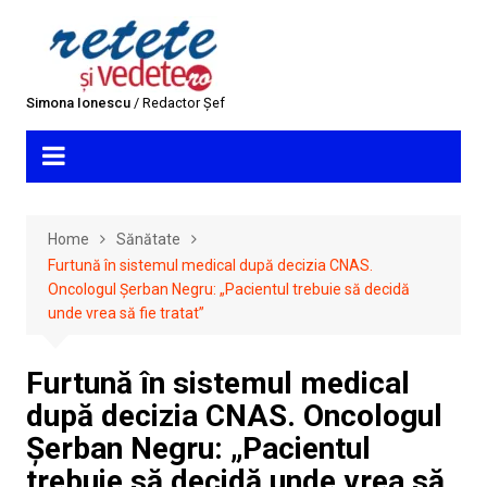
Skip
to
content
Simona Ionescu
/ Redactor Șef
Home
Sănătate
Furtună în sistemul medical după decizia CNAS.
Oncologul Șerban Negru: „Pacientul trebuie să decidă
unde vrea să fie tratat”
Furtună în sistemul medical
după decizia CNAS. Oncologul
Șerban Negru: „Pacientul
trebuie să decidă unde vrea să