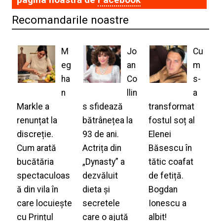
Recomandarile noastre
M
Jo
Cu
eg
an
m
ha
Co
s-
n
llin
a
Markle a
s sfidează
transformat
renunțat la
bătrânețea la
fostul soț al
discreție.
93 de ani.
Elenei
Cum arată
Actrița din
Băsescu în
bucătăria
„Dynasty” a
tătic coafat
spectaculoas
dezvăluit
de fetiță.
ă din vila în
dieta și
Bogdan
care locuiește
secretele
Ionescu a
cu Prințul
care o ajută
albit!