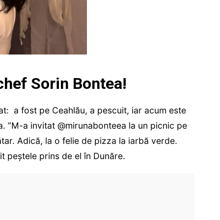
chef Sorin Bontea!
at: a fost pe Ceahlău, a pescuit, iar acum este
una. ”M-a invitat @mirunabonteea la un picnic pe
tar. Adică, la o felie de pizza la iarbă verde.
t peștele prins de el în Dunăre.