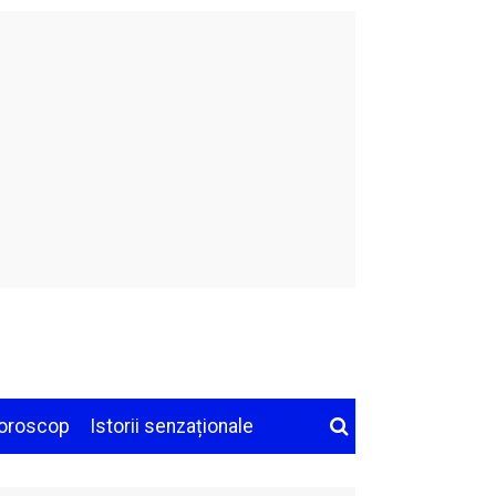
oroscop
Istorii senzaționale