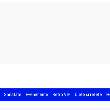
Sănătate
Evenimente
Retro VIP
Diete și rețete
H