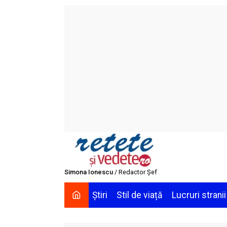
Skip
to
content
Simona Ionescu
/ Redactor Șef
Știri
Stil de viață
Lucruri stranii