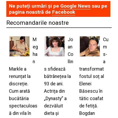
Ne puteți urmări și pe
Google News
sau pe
pagina noastră de
Facebook
Recomandarile noastre
M
Jo
Cu
eg
an
m
ha
Co
s-
n
llin
a
Markle a
s sfidează
transformat
renunțat la
bătrânețea la
fostul soț al
discreție.
93 de ani.
Elenei
Cum arată
Actrița din
Băsescu în
bucătăria
„Dynasty” a
tătic coafat
spectaculoas
dezvăluit
de fetiță.
ă din vila în
dieta și
Bogdan