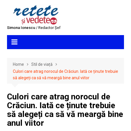
Skip
to
content
Simona Ionescu
/ Redactor Șef
Home
Stil de viață
Culori care atrag norocul de Crăciun. Iată ce ținute trebuie
să alegeți ca să vă meargă bine anul viitor
Culori care atrag norocul de
Crăciun. Iată ce ținute trebuie
să alegeți ca să vă meargă bine
anul viitor