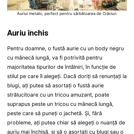
Auriul metalic, perfect pentru sărbătoarea de Crăciun
Auriu închis
Pentru doamne, o fustă aurie cu un body negru
cu mânecă lungă, va fi potrivită pentru
majoritatea tipurilor de întâlniri, în funcție de
stilul pe care îl alegeți. Dacă doriți să renunțați la
blugi, ați putea să asortați o fustă aurie
strălucitoare cu un tricou amuzant, poate
suprapus peste un tricou cu mânecă lungă,
peste care să puneți o jachetă. Și, fără
probleme, ați putea chiar să alegeți o nuanță de
auriu mai închisă, și să o asortați cu blugi sau o