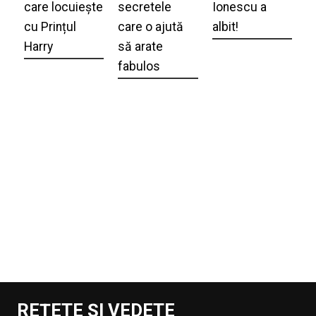
care locuiește
secretele
Ionescu a
cu Prințul
care o ajută
albit!
Harry
să arate
fabulos
REȚETE ȘI VEDETE