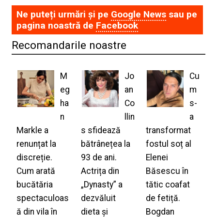
Ne puteți urmări și pe
Google News
sau pe
pagina noastră de
Facebook
Recomandarile noastre
M
Jo
Cu
eg
an
m
ha
Co
s-
n
llin
a
Markle a
s sfidează
transformat
renunțat la
bătrânețea la
fostul soț al
discreție.
93 de ani.
Elenei
Cum arată
Actrița din
Băsescu în
bucătăria
„Dynasty” a
tătic coafat
spectaculoas
dezvăluit
de fetiță.
ă din vila în
dieta și
Bogdan