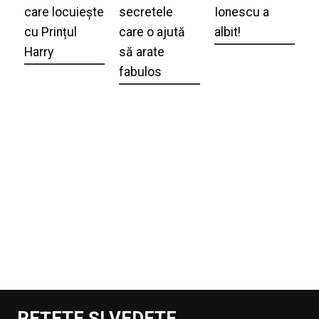
care locuiește
secretele
Ionescu a
cu Prințul
care o ajută
albit!
Harry
să arate
fabulos
REȚETE ȘI VEDETE