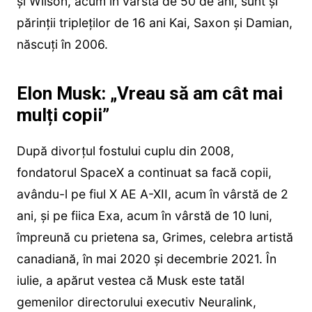
și Wilson, acum în vârstă de 50 de ani, sunt și
părinții tripleților de 16 ani Kai, Saxon și Damian,
născuți în 2006.
Elon Musk: „Vreau să am cât mai
mulți copii”
După divorțul fostului cuplu din 2008,
fondatorul SpaceX a continuat sa facă copii,
avându-l pe fiul X AE A-XII, acum în vârstă de 2
ani, și pe fiica Exa, acum în vârstă de 10 luni,
împreună cu prietena sa, Grimes, celebra artistă
canadiană, în mai 2020 și decembrie 2021. În
iulie, a apărut vestea că Musk este tatăl
gemenilor directorului executiv Neuralink,