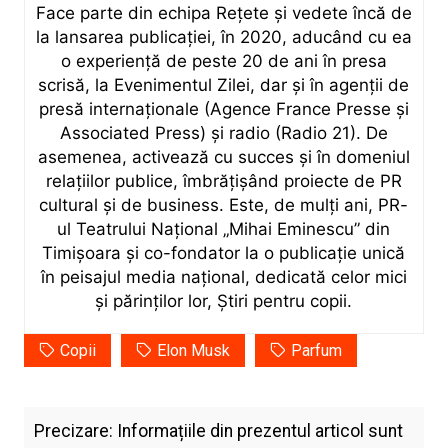
Face parte din echipa Rețete și vedete încă de
la lansarea publicației, în 2020, aducând cu ea
o experiență de peste 20 de ani în presa
scrisă, la Evenimentul Zilei, dar și în agenții de
presă internaționale (Agence France Presse și
Associated Press) și radio (Radio 21). De
asemenea, activează cu succes și în domeniul
relațiilor publice, îmbrățișând proiecte de PR
cultural și de business. Este, de mulți ani, PR-
ul Teatrului Național „Mihai Eminescu” din
Timișoara și co-fondator la o publicație unică
în peisajul media național, dedicată celor mici
și părinților lor, Știri pentru copii.
Copii
Elon Musk
Parfum
Precizare: Informațiile din prezentul articol sunt