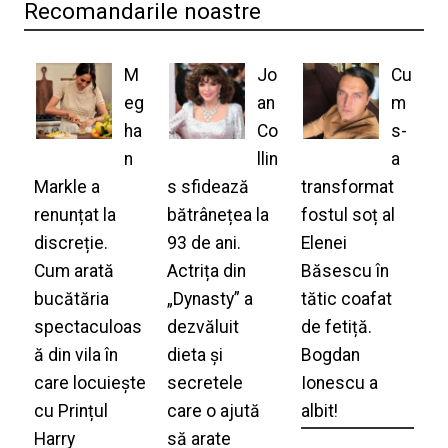
Recomandarile noastre
M
Jo
Cu
eg
an
m
ha
Co
s-
n
llin
a
Markle a
s sfidează
transformat
renunțat la
bătrânețea la
fostul soț al
discreție.
93 de ani.
Elenei
Cum arată
Actrița din
Băsescu în
bucătăria
„Dynasty” a
tătic coafat
spectaculoas
dezvăluit
de fetiță.
ă din vila în
dieta și
Bogdan
care locuiește
secretele
Ionescu a
cu Prințul
care o ajută
albit!
Harry
să arate