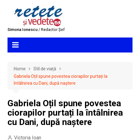
Skip
to
content
Simona Ionescu
/ Redactor Șef
Home
Stil de viață
Gabriela Oțil spune povestea ciorapilor purtați la
întâlnirea cu Dani, după naștere
Gabriela Oțil spune povestea
ciorapilor purtați la întâlnirea
cu Dani, după naștere
Victoria Ioan