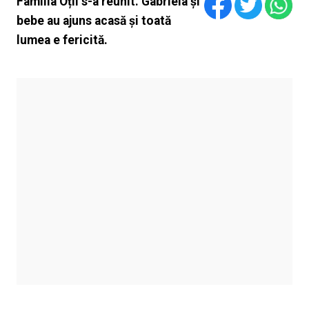
Familia Oțil s-a reunit. Gabriela și
bebe au ajuns acasă și toată
lumea e fericită.