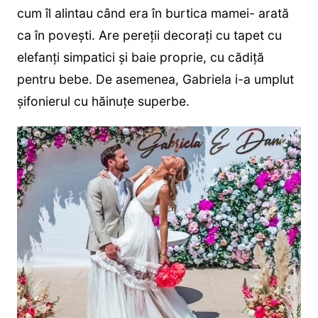
cum îl alintau când era în burtica mamei- arată
ca în povești. Are pereții decorați cu tapet cu
elefanți simpatici și baie proprie, cu cădiță
pentru bebe. De asemenea, Gabriela i-a umplut
șifonierul cu hăinuțe superbe.