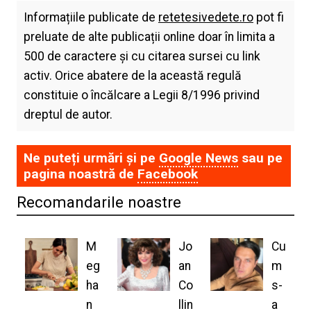
Informațiile publicate de
retetesivedete.ro
pot fi
preluate de alte publicații online doar în limita a
500 de caractere și cu citarea sursei cu link
activ. Orice abatere de la această regulă
constituie o încălcare a Legii 8/1996 privind
dreptul de autor.
Ne puteți urmări și pe
Google News
sau pe
pagina noastră de
Facebook
Recomandarile noastre
M
Jo
Cu
eg
an
m
ha
Co
s-
n
llin
a