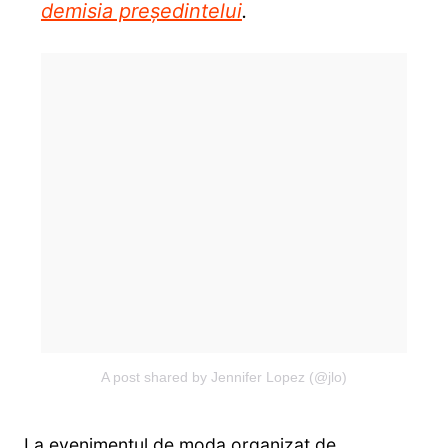
demisia președintelui
.
A post shared by Jennifer Lopez (@jlo)
La evenimentul de moda organizat de