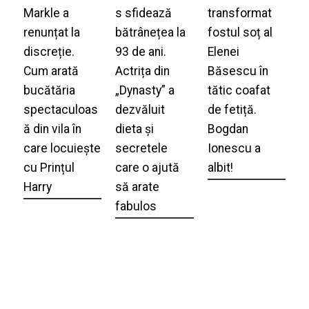
Markle a
s sfidează
transformat
renunțat la
bătrânețea la
fostul soț al
discreție.
93 de ani.
Elenei
Cum arată
Actrița din
Băsescu în
bucătăria
„Dynasty” a
tătic coafat
spectaculoas
dezvăluit
de fetiță.
ă din vila în
dieta și
Bogdan
care locuiește
secretele
Ionescu a
cu Prințul
care o ajută
albit!
Harry
să arate
fabulos