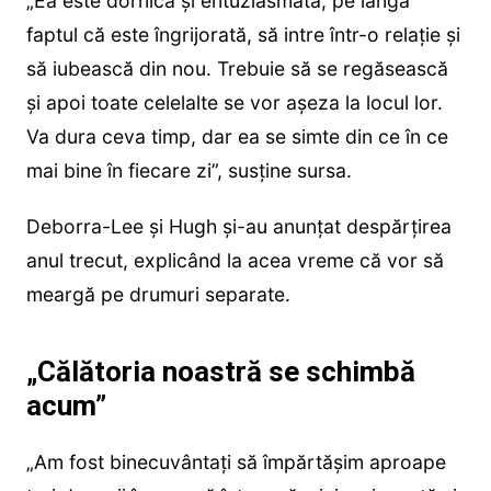
„Ea este dornică și entuziasmată, pe lângă
faptul că este îngrijorată, să intre într-o relație și
să iubească din nou. Trebuie să se regăsească
și apoi toate celelalte se vor așeza la locul lor.
Va dura ceva timp, dar ea se simte din ce în ce
mai bine în fiecare zi”, susține sursa.
Deborra-Lee și Hugh și-au anunțat despărțirea
anul trecut, explicând la acea vreme că vor să
meargă pe drumuri separate.
„Călătoria noastră se schimbă
acum”
„Am fost binecuvântați să împărtășim aproape