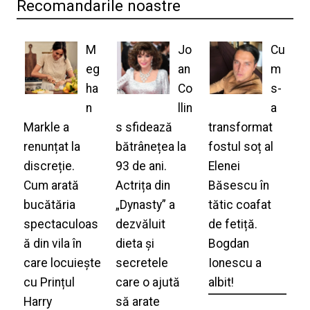
Recomandarile noastre
M
Jo
Cu
eg
an
m
ha
Co
s-
n
llin
a
Markle a
s sfidează
transformat
renunțat la
bătrânețea la
fostul soț al
discreție.
93 de ani.
Elenei
Cum arată
Actrița din
Băsescu în
bucătăria
„Dynasty” a
tătic coafat
spectaculoas
dezvăluit
de fetiță.
ă din vila în
dieta și
Bogdan
care locuiește
secretele
Ionescu a
cu Prințul
care o ajută
albit!
Harry
să arate