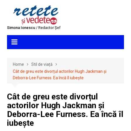
Skip
to
content
Simona Ionescu
/ Redactor Șef
Home
Stil de viață
Cât de greu este divorțul actorilor Hugh Jackman și
Deborra-Lee Furness. Ea încă îl iubește
Cât de greu este divorțul
actorilor Hugh Jackman și
Deborra-Lee Furness. Ea încă îl
iubește