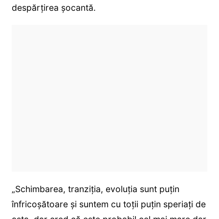
despărțirea șocantă.
„Schimbarea, tranziția, evoluția sunt puțin
înfricoșătoare și suntem cu toții puțin speriați de