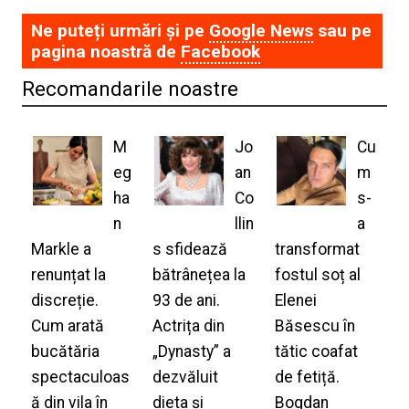
Ne puteți urmări și pe
Google News
sau pe
pagina noastră de
Facebook
Recomandarile noastre
M
Jo
Cu
eg
an
m
ha
Co
s-
n
llin
a
Markle a
s sfidează
transformat
renunțat la
bătrânețea la
fostul soț al
discreție.
93 de ani.
Elenei
Cum arată
Actrița din
Băsescu în
bucătăria
„Dynasty” a
tătic coafat
spectaculoas
dezvăluit
de fetiță.
ă din vila în
dieta și
Bogdan