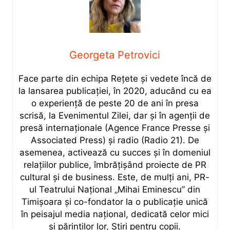
Georgeta Petrovici
Face parte din echipa Rețete și vedete încă de
la lansarea publicației, în 2020, aducând cu ea
o experiență de peste 20 de ani în presa
scrisă, la Evenimentul Zilei, dar și în agenții de
presă internaționale (Agence France Presse și
Associated Press) și radio (Radio 21). De
asemenea, activează cu succes și în domeniul
relațiilor publice, îmbrățișând proiecte de PR
cultural și de business. Este, de mulți ani, PR-
ul Teatrului Național „Mihai Eminescu” din
Timișoara și co-fondator la o publicație unică
în peisajul media național, dedicată celor mici
și părinților lor, Știri pentru copii.