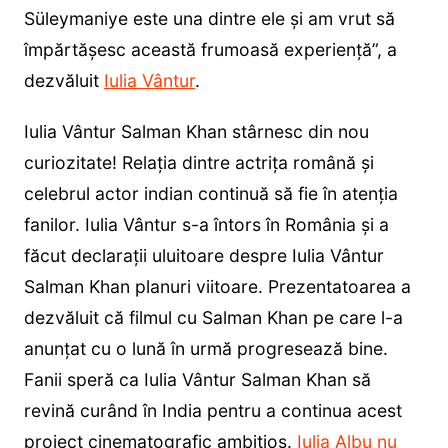
Süleymaniye este una dintre ele și am vrut să
împărtășesc această frumoasă experiență”, a
dezvăluit
Iulia Vântur
.
Iulia Vântur Salman Khan stârnesc din nou
curiozitate! Relația dintre actrița română și
celebrul actor indian continuă să fie în atenția
fanilor. Iulia Vântur s-a întors în România și a
făcut declarații uluitoare despre Iulia Vântur
Salman Khan planuri viitoare. Prezentatoarea a
dezvăluit că filmul cu Salman Khan pe care l-a
anunțat cu o lună în urmă progresează bine.
Fanii speră ca Iulia Vântur Salman Khan să
revină curând în India pentru a continua acest
proiect cinematografic ambițios.
Iulia Albu nu