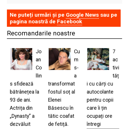
Ne puteți urmări și pe
Google News
sau pe
pagina noastră de
Facebook
Recomandarile noastre
Jo
Cu
7
an
m
ac
Co
s-
tivi
llin
a
tăț
s sfidează
transformat
i cu cărți cu
bătrânețea la
fostul soț al
autocolante
93 de ani.
Elenei
pentru copii
Actrița din
Băsescu în
care îi țin
„Dynasty” a
tătic coafat
ocupați ore
dezvăluit
de fetiță.
întregi