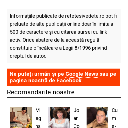
Informațiile publicate de
retetesivedete.ro
pot fi
preluate de alte publicații online doar în limita a
500 de caractere și cu citarea sursei cu link
activ. Orice abatere de la această regulă
constituie o încălcare a Legii 8/1996 privind
dreptul de autor.
Ne puteți urmări și pe
Google News
sau pe
pagina noastră de
Facebook
Recomandarile noastre
M
Jo
Cu
eg
an
m
ha
Co
s-