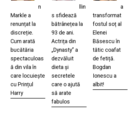
n
llin
a
Markle a
s sfidează
transformat
renunțat la
bătrânețea la
fostul soț al
discreție.
93 de ani.
Elenei
Cum arată
Actrița din
Băsescu în
bucătăria
„Dynasty” a
tătic coafat
spectaculoas
dezvăluit
de fetiță.
ă din vila în
dieta și
Bogdan
care locuiește
secretele
Ionescu a
cu Prințul
care o ajută
albit!
Harry
să arate
fabulos