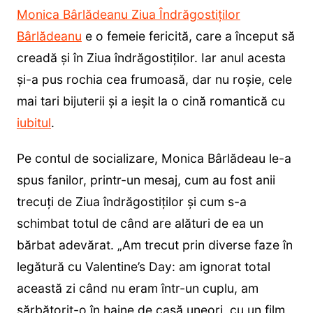
Monica Bârlădeanu Ziua Îndrăgostiților
Bârlădeanu
e o femeie fericită, care a început să
creadă și în Ziua îndrăgostiților. Iar anul acesta
și-a pus rochia cea frumoasă, dar nu roșie, cele
mai tari bijuterii și a ieșit la o cină romantică cu
iubitul
.
Pe contul de socializare, Monica Bârlădeau le-a
spus fanilor, printr-un mesaj, cum au fost anii
trecuți de Ziua îndrăgostiților și cum s-a
schimbat totul de când are alături de ea un
bărbat adevărat. „Am trecut prin diverse faze în
legătură cu Valentine’s Day: am ignorat total
această zi când nu eram într-un cuplu, am
sărbătorit-o în haine de casă uneori, cu un film