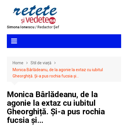
Skip
to
content
Simona Ionescu
/ Redactor Șef
Home
Stil de viață
Monica Bârlădeanu, de la agonie la extaz cu iubitul
Gheorghiță. Și-a pus rochia fucsia și…
Monica Bârlădeanu, de la
agonie la extaz cu iubitul
Gheorghiță. Și-a pus rochia
fucsia și…