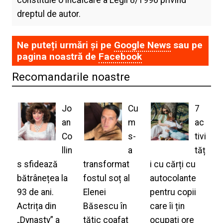
dreptul de autor.
Ne puteți urmări și pe
Google News
sau pe
pagina noastră de
Facebook
Recomandarile noastre
Jo
Cu
7
an
m
ac
Co
s-
tivi
llin
a
tăț
s sfidează
transformat
i cu cărți cu
bătrânețea la
fostul soț al
autocolante
93 de ani.
Elenei
pentru copii
Actrița din
Băsescu în
care îi țin
„Dynasty” a
tătic coafat
ocupați ore