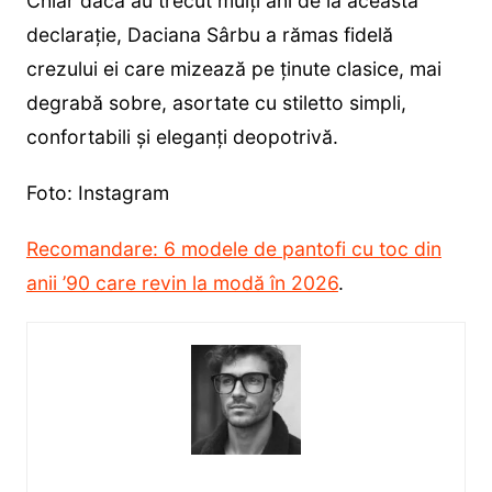
Chiar dacă au trecut mulți ani de la această
declarație, Daciana Sârbu a rămas fidelă
crezului ei care mizează pe ținute clasice, mai
degrabă sobre, asortate cu stiletto simpli,
confortabili și eleganți deopotrivă.
Foto: Instagram
Recomandare: 6 modele de pantofi cu toc din
anii ’90 care revin la modă în 2026
.