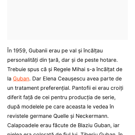
În 1959, Gubanii erau pe val și încălţau
personalităţi din ţară, dar şi de peste hotare.
Trebuie spus că și Regele Mihai s-a încălţat de
la
Guban
. Dar Elena Ceauşescu avea parte de
un tratament preferenţial. Pantofii ei erau croiţi
diferit faţă de cei pentru producţia de serie,
după modelele pe care aceasta le vedea în
revistele germane Quelle şi Neckermann.
Calapoadele erau făcute de Blaziu Guban, iar
pielea era colorată de fiul lui, Tiberiu Guban, în