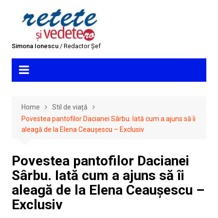
Skip
to
content
Simona Ionescu
/ Redactor Șef
Home
Stil de viață
Povestea pantofilor Dacianei Sârbu. Iată cum a ajuns să îi
aleagă de la Elena Ceaușescu – Exclusiv
Povestea pantofilor Dacianei
Sârbu. Iată cum a ajuns să îi
aleagă de la Elena Ceaușescu –
Exclusiv