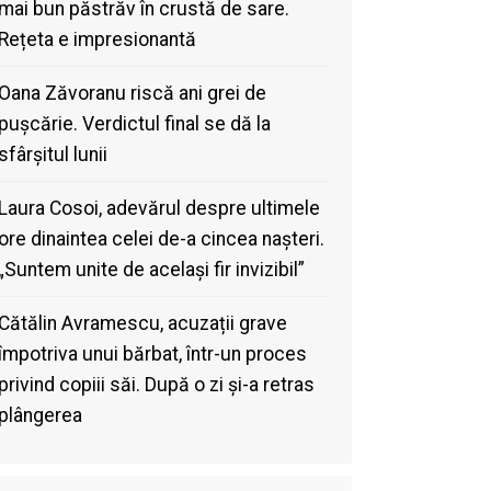
mai bun păstrăv în crustă de sare.
Rețeta e impresionantă
Oana Zăvoranu riscă ani grei de
pușcărie. Verdictul final se dă la
sfârșitul lunii
Laura Cosoi, adevărul despre ultimele
ore dinaintea celei de-a cincea nașteri.
„Suntem unite de același fir invizibil”
Cătălin Avramescu, acuzații grave
împotriva unui bărbat, într-un proces
privind copiii săi. După o zi și-a retras
plângerea