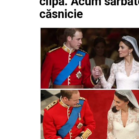
clipă. Acum sărbăt
căsnicie