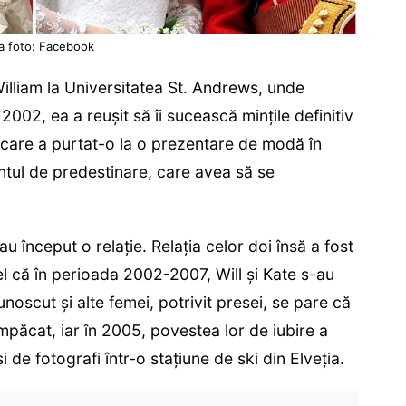
a foto: Facebook
William la Universitatea St. Andrews, unde
2002, ea a reuşit să îi sucească minţile definitiv
e care a purtat-o la o prezentare de modă în
ntul de predestinare, care avea să se
 au început o relaţie. Relaţia celor doi însă a fost
el că în perioada 2002-2007, Will şi Kate s-au
unoscut şi alte femei, potrivit presei, se pare că
 împăcat, iar în 2005, povestea lor de iubire a
 de fotografi într-o staţiune de ski din Elveţia.