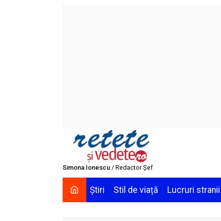
Skip
to
content
Simona Ionescu
/ Redactor Șef
Știri
Stil de viață
Lucruri stranii