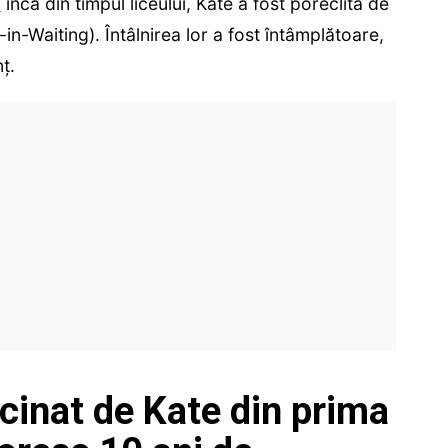
m
încă din timpul liceului, Kate a fost poreclită de
-in-Waiting). Întâlnirea lor a fost întâmplătoare,
ţ.
scinat de Kate din prima