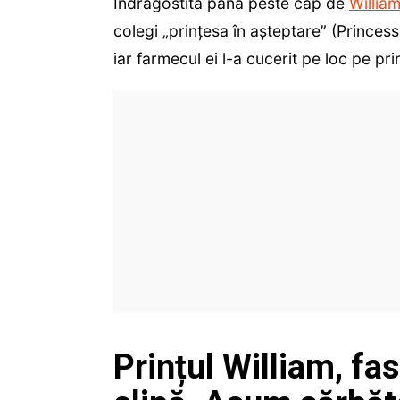
Îndrăgostită până peste cap de
Willia
colegi „prinţesa în aşteptare” (Princess
iar farmecul ei l-a cucerit pe loc pe prin
Prințul William, fa