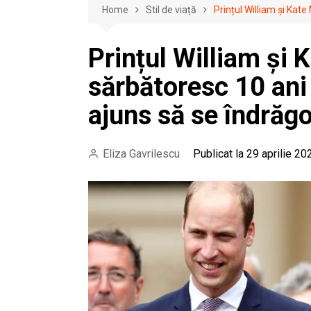
Home
Stil de viață
Prințul William și Kat
Prințul William și 
sărbătoresc 10 ani
ajuns să se îndrăg
Eliza Gavrilescu
Publicat la 29 aprilie 20