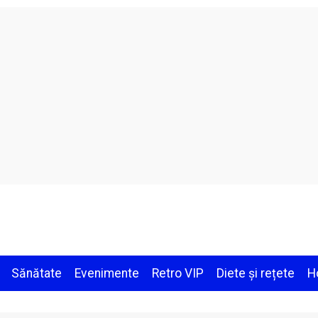
Sănătate
Evenimente
Retro VIP
Diete și rețete
H