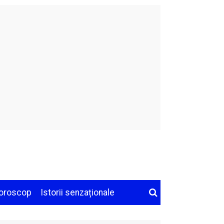
oroscop
Istorii senzaționale