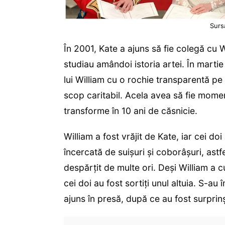
Surs
În 2001, Kate a ajuns să fie colegă cu 
studiau amândoi istoria artei. În martie 
lui William cu o rochie transparentă p
scop caritabil. Acela avea să fie mome
transforme în 10 ani de căsnicie.
William a fost vrăjit de Kate, iar cei doi
încercată de suişuri şi coborâşuri, astf
despărţit de multe ori. Deşi William a c
cei doi au fost sortiţi unul altuia. S-au
ajuns în presă, după ce au fost surprinşi