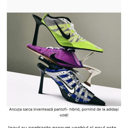
Ancuța sarca inventează pantofi- hibrid, pornind de la adidași
uzați
Jocul cu contraste precum vechiul și noul este