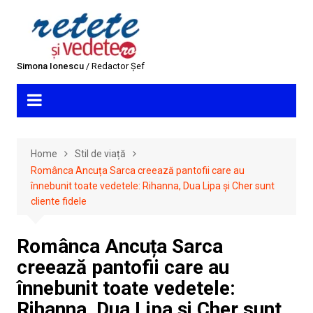
Skip
to
content
Simona Ionescu
/ Redactor Șef
Home
Stil de viață
Românca Ancuța Sarca creează pantofii care au
înnebunit toate vedetele: Rihanna, Dua Lipa și Cher sunt
cliente fidele
Românca Ancuța Sarca
creează pantofii care au
înnebunit toate vedetele:
Rihanna, Dua Lipa și Cher sunt