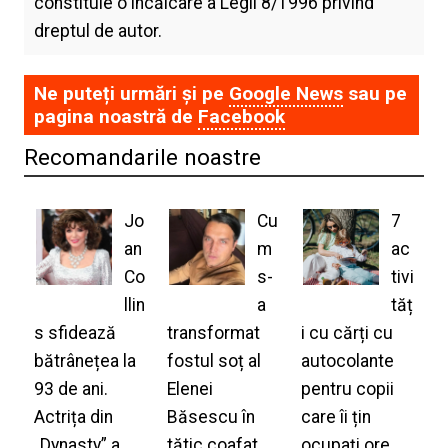
constituie o încălcare a Legii 8/1996 privind
dreptul de autor.
Ne puteți urmări și pe
Google News
sau pe
pagina noastră de
Facebook
Recomandarile noastre
Jo
Cu
7
an
m
ac
Co
s-
tivi
llin
a
tăț
s sfidează
transformat
i cu cărți cu
bătrânețea la
fostul soț al
autocolante
93 de ani.
Elenei
pentru copii
Actrița din
Băsescu în
care îi țin
„Dynasty” a
tătic coafat
ocupați ore