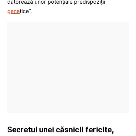
datorează unor potențiale predispoziții
gene
tice”.
Secretul unei căsnicii fericite,