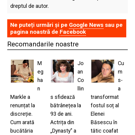
dreptul de autor.
Ne puteți urmări și pe
Google News
sau pe
pagina noastră de
Facebook
Recomandarile noastre
M
Jo
Cu
eg
an
m
ha
Co
s-
n
llin
a
Markle a
s sfidează
transformat
renunțat la
bătrânețea la
fostul soț al
discreție.
93 de ani.
Elenei
Cum arată
Actrița din
Băsescu în
bucătăria
„Dynasty” a
tătic coafat