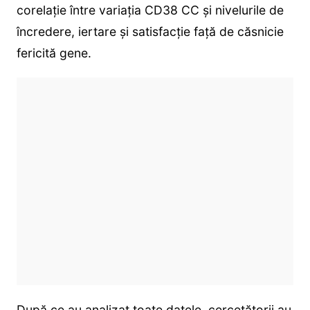
corelație între variația CD38 CC și nivelurile de
încredere, iertare și satisfacție față de căsnicie
fericită gene.
După ce au analizat toate datele, cercetătorii au