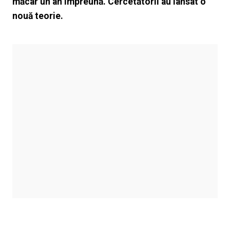
măcar un an împreună. Cercetătorii au lansat o
nouă teorie.