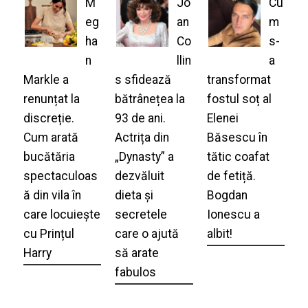
M
Jo
Cu
eg
an
m
ha
Co
s-
n
llin
a
Markle a
s sfidează
transformat
renunțat la
bătrânețea la
fostul soț al
discreție.
93 de ani.
Elenei
Cum arată
Actrița din
Băsescu în
bucătăria
„Dynasty” a
tătic coafat
spectaculoas
dezvăluit
de fetiță.
ă din vila în
dieta și
Bogdan
care locuiește
secretele
Ionescu a
cu Prințul
care o ajută
albit!
Harry
să arate
fabulos