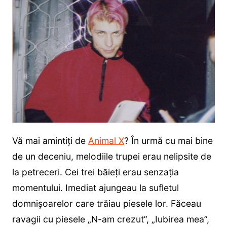
Vă mai amintiți de
Animal X
? În urmă cu mai bine
de un deceniu, melodiile trupei erau nelipsite de
la petreceri. Cei trei băieți erau senzația
momentului. Imediat ajungeau la sufletul
domnișoarelor care trăiau piesele lor. Făceau
ravagii cu piesele „N-am crezut”, „Iubirea mea”,