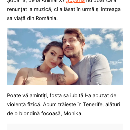
Șopârlă, de la Animal X?
Șopârlă
nu doar că a
renunțat la muzică, ci a lăsat în urmă și întreaga
sa viață din România.
Poate vă amintiți, fosta sa iubită l-a acuzat de
violență fizică. Acum trăiește în Tenerife, alături
de o blondină focoasă, Monika.