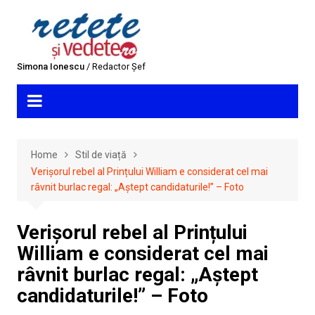
Skip
to
content
Simona Ionescu
/ Redactor Șef
Home
Stil de viață
Verișorul rebel al Prințului William e considerat cel mai
râvnit burlac regal: „Aștept candidaturile!” – Foto
Verișorul rebel al Prințului
William e considerat cel mai
râvnit burlac regal: „Aștept
candidaturile!” – Foto