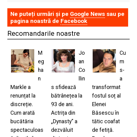
Ne puteți urmări și pe
Google News
sau pe
pagina noastră de
Facebook
Recomandarile noastre
M
Jo
Cu
eg
an
m
ha
Co
s-
n
llin
a
Markle a
s sfidează
transformat
renunțat la
bătrânețea la
fostul soț al
discreție.
93 de ani.
Elenei
Cum arată
Actrița din
Băsescu în
bucătăria
„Dynasty” a
tătic coafat
spectaculoas
dezvăluit
de fetiță.