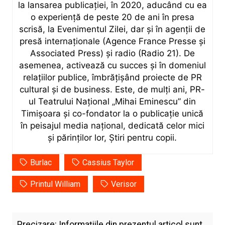
la lansarea publicației, în 2020, aducând cu ea
o experiență de peste 20 de ani în presa
scrisă, la Evenimentul Zilei, dar și în agenții de
presă internaționale (Agence France Presse și
Associated Press) și radio (Radio 21). De
asemenea, activează cu succes și în domeniul
relațiilor publice, îmbrățișând proiecte de PR
cultural și de business. Este, de mulți ani, PR-
ul Teatrului Național „Mihai Eminescu” din
Timișoara și co-fondator la o publicație unică
în peisajul media național, dedicată celor mici
și părinților lor, Știri pentru copii.
Burlac
Cassius Taylor
Printul William
Verisor
Precizare: Informațiile din prezentul articol sunt