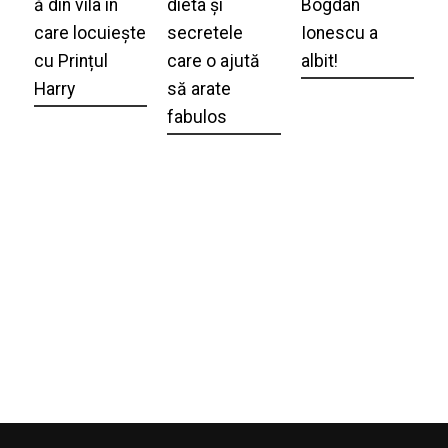
ă din vila în
dieta și
Bogdan
care locuiește
secretele
Ionescu a
cu Prințul
care o ajută
albit!
Harry
să arate
fabulos