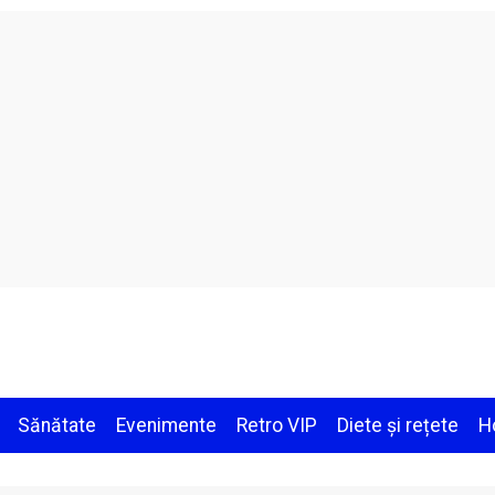
Sănătate
Evenimente
Retro VIP
Diete și rețete
H