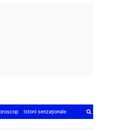
oroscop
Istorii senzaționale