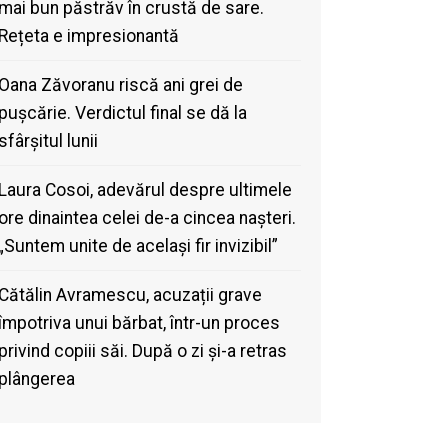
mai bun păstrăv în crustă de sare.
Rețeta e impresionantă
Oana Zăvoranu riscă ani grei de
pușcărie. Verdictul final se dă la
sfârșitul lunii
Laura Cosoi, adevărul despre ultimele
ore dinaintea celei de-a cincea nașteri.
„Suntem unite de același fir invizibil”
Cătălin Avramescu, acuzații grave
împotriva unui bărbat, într-un proces
privind copiii săi. După o zi și-a retras
plângerea