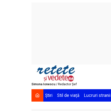
Skip
to
content
Simona Ionescu
/ Redactor Șef
Știri
Stil de viață
Lucruri stranii