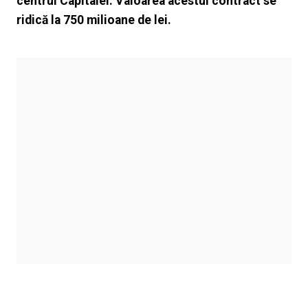
centrul Capitalei. Valoarea acestui contract se
ridică la 750 milioane de lei.