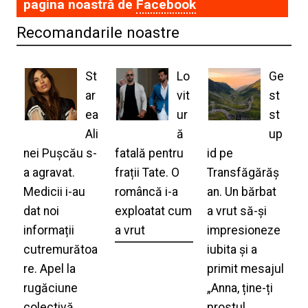
pagina noastră de
Facebook
Recomandarile noastre
St
Lo
Ge
ar
vit
st
ea
ur
st
Ali
ă
up
nei Pușcău s-
fatală pentru
id pe
a agravat.
frații Tate. O
Transfăgărăș
Medicii i-au
româncă i-a
an. Un bărbat
dat noi
exploatat cum
a vrut să-și
informații
a vrut
impresioneze
cutremurătoa
iubita și a
re. Apel la
primit mesajul
rugăciune
„Anna, ține-ți
colectivă
prostul