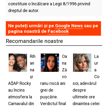
constituie o încălcare a Legii 8/1996 privind
dreptul de autor.
Ne puteți urmări și pe
Google News
sau pe
pagina noastră de
Facebook
Recomandarile noastre
Rih
Oa
La
an
na
ur
na
Ză
a
și
vo
Co
A$AP Rocky
ranu riscă ani
soi, adevărul
au încins
grei de
despre
atmosfera la
pușcărie.
ultimele ore
Carnavalul din
Verdictul final
dinaintea celei