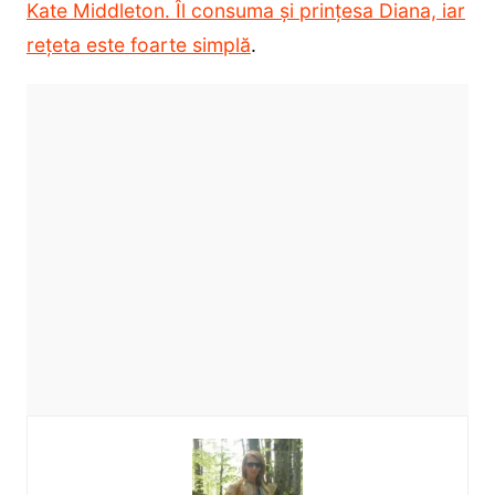
Kate Middleton. Îl consuma și prințesa Diana, iar
rețeta este foarte simplă
.