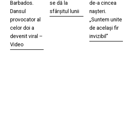
Barbados.
se dă la
de-a cincea
Dansul
sfârșitul lunii
nașteri.
provocator al
„Suntem unite
celor doi a
de același fir
devenit viral –
invizibil”
Video