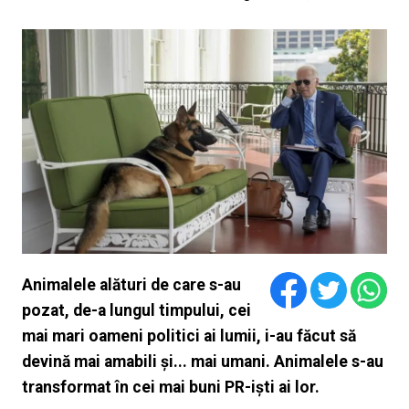
Animalele alături de care s-au
pozat, de-a lungul timpului, cei
mai mari oameni politici ai lumii, i-au făcut să
devină mai amabili și... mai umani. Animalele s-au
transformat în cei mai buni PR-iști ai lor.