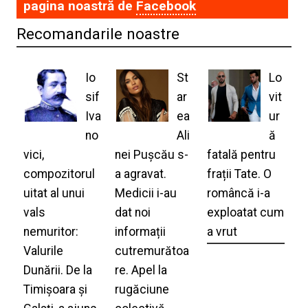
pagina noastră de
Facebook
Recomandarile noastre
Io
St
Lo
sif
ar
vit
Iva
ea
ur
no
Ali
ă
vici,
nei Pușcău s-
fatală pentru
compozitorul
a agravat.
frații Tate. O
uitat al unui
Medicii i-au
româncă i-a
vals
dat noi
exploatat cum
nemuritor:
informații
a vrut
Valurile
cutremurătoa
Dunării. De la
re. Apel la
Timișoara și
rugăciune