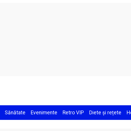
Sănătate
Evenimente
Retro VIP
Diete și rețete
H