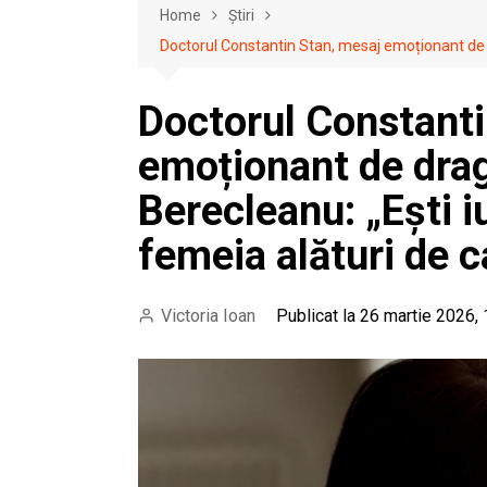
Home
Știri
Doctorul Constantin Stan, mesaj emoționant de d
Doctorul Constanti
emoționant de dra
Berecleanu: „Ești i
femeia alături de c
Victoria Ioan
Publicat la 26 martie 2026,