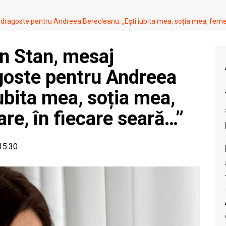
ragoste pentru Andreea Berecleanu: „Ești iubita mea, soția mea, femeia 
n Stan, mesaj
goste pentru Andreea
ubita mea, soția mea,
are, în fiecare seară…”
 15:30