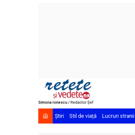
Skip
to
content
Simona Ionescu
/ Redactor Șef
Știri
Stil de viață
Lucruri stranii