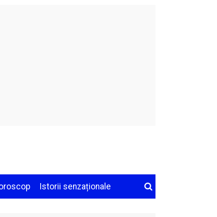
oroscop
Istorii senzaționale