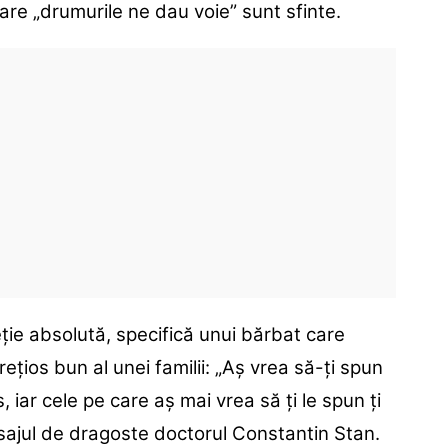
care „drumurile ne dau voie” sunt sfinte.
ție absolută, specifică unui bărbat care
rețios bun al unei familii: „Aș vrea să-ți spun
 iar cele pe care aș mai vrea să ți le spun ți
esajul de dragoste doctorul Constantin Stan.