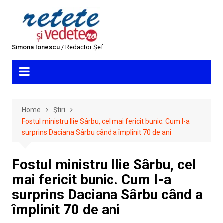
Skip
to
content
Simona Ionescu
/ Redactor Șef
Home
Știri
Fostul ministru Ilie Sârbu, cel mai fericit bunic. Cum l-a
surprins Daciana Sârbu când a împlinit 70 de ani
Fostul ministru Ilie Sârbu, cel
mai fericit bunic. Cum l-a
surprins Daciana Sârbu când a
împlinit 70 de ani