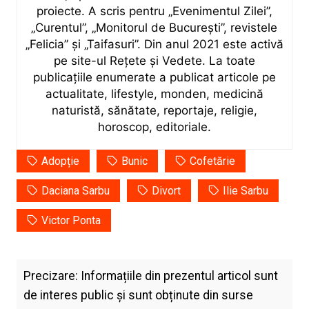
proiecte. A scris pentru „Evenimentul Zilei”,
„Curentul”, „Monitorul de București”, revistele
„Felicia” și „Taifasuri”. Din anul 2021 este activă
pe site-ul Rețete și Vedete. La toate
publicațiile enumerate a publicat articole pe
actualitate, lifestyle, monden, medicină
naturistă, sănătate, reportaje, religie,
horoscop, editoriale.
Adopție
Bunic
Cofetărie
Daciana Sarbu
Divort
Ilie Sarbu
Victor Ponta
Precizare: Informațiile din prezentul articol sunt
de interes public și sunt obținute din surse