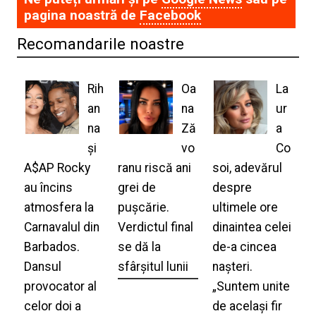
pagina noastră de
Facebook
Recomandarile noastre
Rih
Oa
La
an
na
ur
na
Ză
a
și
vo
Co
A$AP Rocky
ranu riscă ani
soi, adevărul
au încins
grei de
despre
atmosfera la
pușcărie.
ultimele ore
Carnavalul din
Verdictul final
dinaintea celei
Barbados.
se dă la
de-a cincea
Dansul
sfârșitul lunii
nașteri.
provocator al
„Suntem unite
celor doi a
de același fir