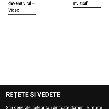
devenit viral –
invizibil”
Video
REȚETE ȘI VEDETE
Știri generale, celebrități din toate domeniile, rețete