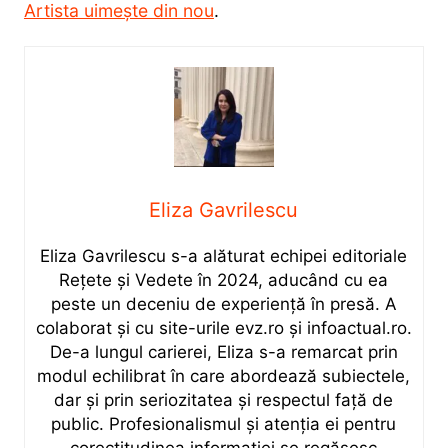
Artista uimește din nou
.
Eliza Gavrilescu
Eliza Gavrilescu s-a alăturat echipei editoriale
Rețete şi Vedete în 2024, aducând cu ea
peste un deceniu de experiență în presă. A
colaborat și cu site-urile evz.ro și infoactual.ro.
De-a lungul carierei, Eliza s-a remarcat prin
modul echilibrat în care abordează subiectele,
dar și prin seriozitatea și respectul față de
public. Profesionalismul și atenția ei pentru
corectitudinea informației se regăsesc