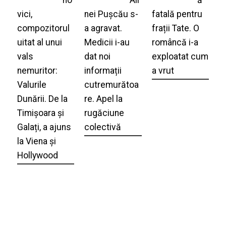
vici,
nei Pușcău s-
fatală pentru
compozitorul
a agravat.
frații Tate. O
uitat al unui
Medicii i-au
româncă i-a
vals
dat noi
exploatat cum
nemuritor:
informații
a vrut
Valurile
cutremurătoa
Dunării. De la
re. Apel la
Timișoara și
rugăciune
Galați, a ajuns
colectivă
la Viena și
Hollywood