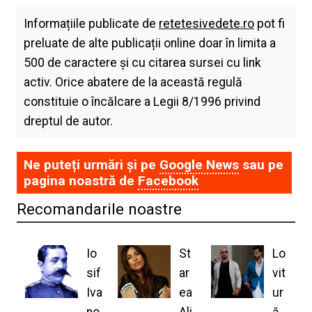
Informațiile publicate de
retetesivedete.ro
pot fi
preluate de alte publicații online doar în limita a
500 de caractere și cu citarea sursei cu link
activ. Orice abatere de la această regulă
constituie o încălcare a Legii 8/1996 privind
dreptul de autor.
Ne puteți urmări și pe
Google News
sau pe
pagina noastră de
Facebook
Recomandarile noastre
Io
St
Lo
sif
ar
vit
Iva
ea
ur
no
Ali
ă