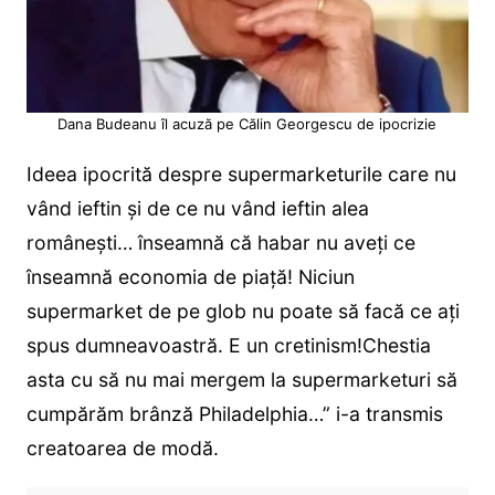
Dana Budeanu îl acuză pe Călin Georgescu de ipocrizie
Ideea ipocrită despre supermarketurile care nu
vând ieftin și de ce nu vând ieftin alea
românești… înseamnă că habar nu aveți ce
înseamnă economia de piață! Niciun
supermarket de pe glob nu poate să facă ce ați
spus dumneavoastră. E un cretinism!Chestia
asta cu să nu mai mergem la supermarketuri să
cumpărăm brânză Philadelphia…” i-a transmis
creatoarea de modă.