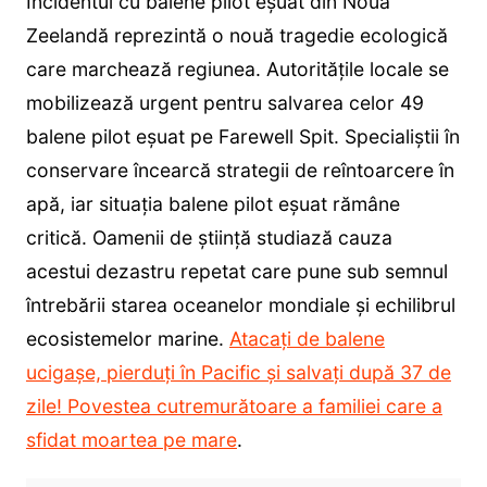
Incidentul cu balene pilot eșuat din Noua
Zeelandă reprezintă o nouă tragedie ecologică
care marchează regiunea. Autoritățile locale se
mobilizează urgent pentru salvarea celor 49
balene pilot eșuat pe Farewell Spit. Specialiștii în
conservare încearcă strategii de reîntoarcere în
apă, iar situația balene pilot eșuat rămâne
critică. Oamenii de știință studiază cauza
acestui dezastru repetat care pune sub semnul
întrebării starea oceanelor mondiale și echilibrul
ecosistemelor marine.
Atacați de balene
ucigașe, pierduți în Pacific și salvați după 37 de
zile! Povestea cutremurătoare a familiei care a
sfidat moartea pe mare
.