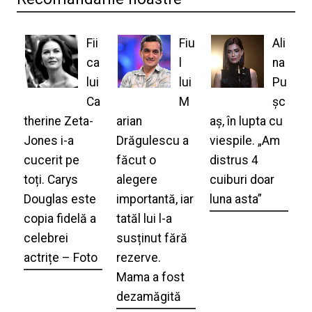
Fii
Fiu
Ali
ca
l
na
lui
lui
Pu
Ca
M
șc
therine Zeta-
arian
aș, în lupta cu
Jones i-a
Drăgulescu a
viespile. „Am
cucerit pe
făcut o
distrus 4
toți. Carys
alegere
cuiburi doar
Douglas este
importantă, iar
luna asta”
copia fidelă a
tatăl lui l-a
celebrei
susținut fără
actrițe – Foto
rezerve.
Mama a fost
dezamăgită